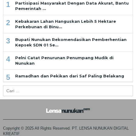
1
Partisipasi Masyarakat Dengan Data Akurat, Bantu
Pemerintah …
2
Kebakaran Lahan Hanguskan Lebih 5 Hektare
Perkebunan di Binu…
3
Bupati Nunukan Rekomendasikan Pemberhentian
Kepsek SDN 01 Se…
4
Pelni Catat Penurunan Penumpang Mudik di
Nunukan
5
Ramadhan dan Pekikan dari Saf Paling Belakang
Cari
untuk:
Copyright © 2025 All Rights Reserved. PT. LENSA NUNUKAN DIGITAL
KREATIF