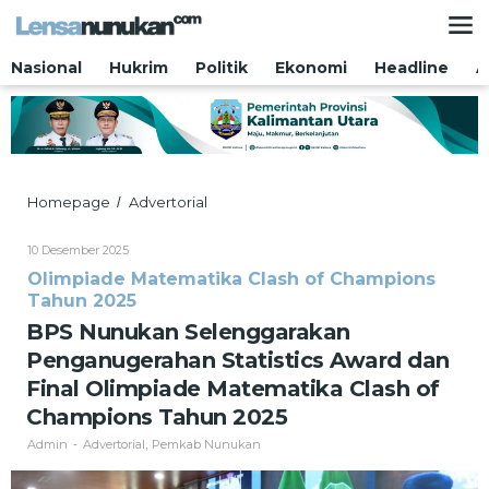
Lewati
ke
konten
Nasional
Hukrim
Politik
Ekonomi
Headline
A
BPS
Homepage
Advertorial
/
Nunukan
Selenggarakan
Oleh
10 Desember 2025
Penganugerahan
Admin
Olimpiade Matematika Clash of Champions
Statistics
Tahun 2025
Award
dan
BPS Nunukan Selenggarakan
Final
Penganugerahan Statistics Award dan
Olimpiade
Matematika
Final Olimpiade Matematika Clash of
Clash
Champions Tahun 2025
of
Champions
Admin
Advertorial
Pemkab Nunukan
-
,
Tahun
2025