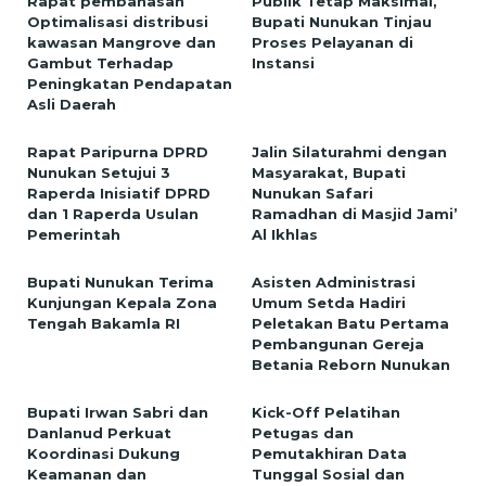
Rapat pembahasan
Publik Tetap Maksimal,
Optimalisasi distribusi
Bupati Nunukan Tinjau
kawasan Mangrove dan
Proses Pelayanan di
Gambut Terhadap
Instansi
Peningkatan Pendapatan
Asli Daerah
Rapat Paripurna DPRD
Jalin Silaturahmi dengan
Nunukan Setujui 3
Masyarakat, Bupati
Raperda Inisiatif DPRD
Nunukan Safari
dan 1 Raperda Usulan
Ramadhan di Masjid Jami’
Pemerintah
Al Ikhlas
Bupati Nunukan Terima
Asisten Administrasi
Kunjungan Kepala Zona
Umum Setda Hadiri
Tengah Bakamla RI
Peletakan Batu Pertama
Pembangunan Gereja
Betania Reborn Nunukan
Bupati Irwan Sabri dan
Kick-Off Pelatihan
Danlanud Perkuat
Petugas dan
Koordinasi Dukung
Pemutakhiran Data
Keamanan dan
Tunggal Sosial dan