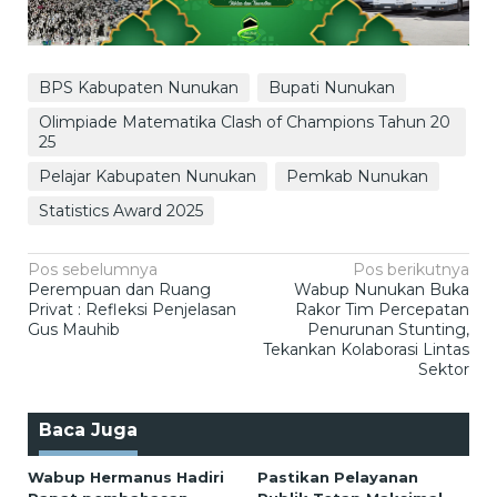
BPS Kabupaten Nunukan
Bupati Nunukan
Olimpiade Matematika Clash of Champions Tahun 20
25
Pelajar Kabupaten Nunukan
Pemkab Nunukan
Statistics Award 2025
Navigasi
Pos sebelumnya
Pos berikutnya
Perempuan dan Ruang
Wabup Nunukan Buka
pos
Privat : Refleksi Penjelasan
Rakor Tim Percepatan
Gus Mauhib
Penurunan Stunting,
Tekankan Kolaborasi Lintas
Sektor
Baca Juga
Wabup Hermanus Hadiri
Pastikan Pelayanan