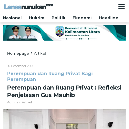
Lewati
ke
konten
Nasional
Hukrim
Politik
Ekonomi
Headline
A
Perempuan
Homepage
Artikel
/
dan
Ruang
Oleh
10 Desember 2025
Privat
Admin
Perempuan dan Ruang Privat Bagi
:
Perempuan
Refleksi
Penjelasan
Perempuan dan Ruang Privat : Refleksi
Gus
Penjelasan Gus Mauhib
Mauhib
Admin
Artikel
-