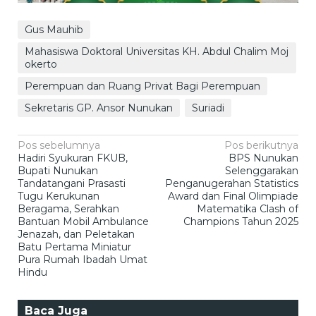
Gus Mauhib
Mahasiswa Doktoral Universitas KH. Abdul Chalim Moj
okerto
Perempuan dan Ruang Privat Bagi Perempuan
Sekretaris GP. Ansor Nunukan
Suriadi
Navigasi
Pos sebelumnya
Pos berikutnya
Hadiri Syukuran FKUB,
BPS Nunukan
pos
Bupati Nunukan
Selenggarakan
Tandatangani Prasasti
Penganugerahan Statistics
Tugu Kerukunan
Award dan Final Olimpiade
Beragama, Serahkan
Matematika Clash of
Bantuan Mobil Ambulance
Champions Tahun 2025
Jenazah, dan Peletakan
Batu Pertama Miniatur
Pura Rumah Ibadah Umat
Hindu
Baca Juga