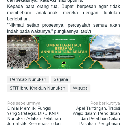
dan sekitarnya,” kata Akhmad optimis.
Kepada para orang tua, Bupati berpesan agar tidak
membebani anak-anak mereka dengan tuntutan
berlebihan.
“Nikmati setiap prosesnya, percayalah semua akan
indah pada waktunya,” pungkasnya. (
adv
)
Pemkab Nunukan
Sarjana
STIT Ibnu Khaldun Nunukan
Wisuda
Navigasi
Pos sebelumnya
Pos berikutnya
Dinilai Memiliki Fungsi
Apel Tantingan, Tradisi
pos
Yang Strategis, DPD KNPI
Wajib dalam Pendidikan
Nunukan Adakan Pelatihan
dan Pelatihan Calon
Jurnalistik, Kehumasan dan
Pasukan Pengibaran