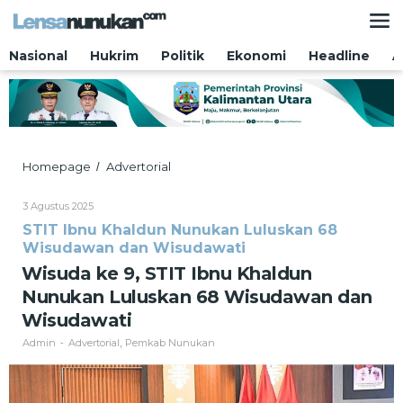
Lewati
ke
konten
Nasional
Hukrim
Politik
Ekonomi
Headline
A
Wisuda
Homepage
Advertorial
/
ke
9,
Oleh
3 Agustus 2025
STIT
Admin
STIT Ibnu Khaldun Nunukan Luluskan 68
Ibnu
Wisudawan dan Wisudawati
Khaldun
Nunukan
Wisuda ke 9, STIT Ibnu Khaldun
Luluskan
Nunukan Luluskan 68 Wisudawan dan
68
Wisudawan
Wisudawati
dan
Admin
Advertorial
Pemkab Nunukan
Wisudawati
-
,