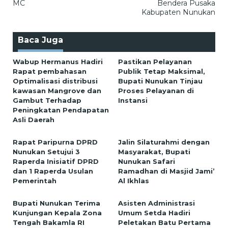
MC
Bendera Pusaka
Kabupaten Nunukan
Baca Juga
Wabup Hermanus Hadiri
Pastikan Pelayanan
Rapat pembahasan
Publik Tetap Maksimal,
Optimalisasi distribusi
Bupati Nunukan Tinjau
kawasan Mangrove dan
Proses Pelayanan di
Gambut Terhadap
Instansi
Peningkatan Pendapatan
Asli Daerah
Rapat Paripurna DPRD
Jalin Silaturahmi dengan
Nunukan Setujui 3
Masyarakat, Bupati
Raperda Inisiatif DPRD
Nunukan Safari
dan 1 Raperda Usulan
Ramadhan di Masjid Jami’
Pemerintah
Al Ikhlas
Bupati Nunukan Terima
Asisten Administrasi
Kunjungan Kepala Zona
Umum Setda Hadiri
Tengah Bakamla RI
Peletakan Batu Pertama