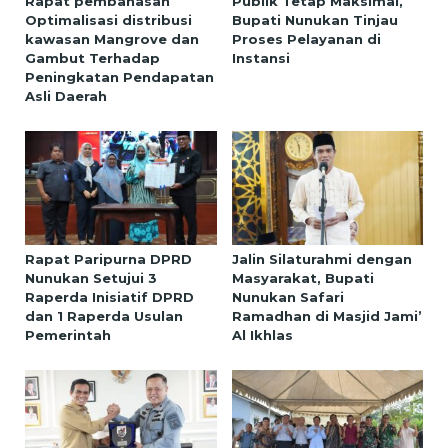
Rapat pembahasan
Publik Tetap Maksimal,
Optimalisasi distribusi
Bupati Nunukan Tinjau
kawasan Mangrove dan
Proses Pelayanan di
Gambut Terhadap
Instansi
Peningkatan Pendapatan
Asli Daerah
Rapat Paripurna DPRD
Jalin Silaturahmi dengan
Nunukan Setujui 3
Masyarakat, Bupati
Raperda Inisiatif DPRD
Nunukan Safari
dan 1 Raperda Usulan
Ramadhan di Masjid Jami’
Pemerintah
Al Ikhlas