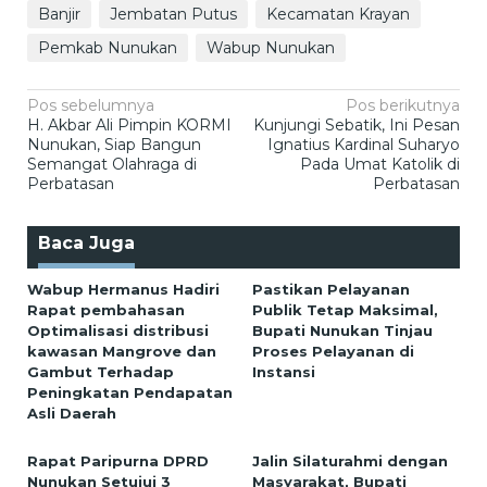
Banjir
Jembatan Putus
Kecamatan Krayan
Pemkab Nunukan
Wabup Nunukan
Navigasi
Pos sebelumnya
Pos berikutnya
H. Akbar Ali Pimpin KORMI
Kunjungi Sebatik, Ini Pesan
pos
Nunukan, Siap Bangun
Ignatius Kardinal Suharyo
Semangat Olahraga di
Pada Umat Katolik di
Perbatasan
Perbatasan
Baca Juga
Wabup Hermanus Hadiri
Pastikan Pelayanan
Rapat pembahasan
Publik Tetap Maksimal,
Optimalisasi distribusi
Bupati Nunukan Tinjau
kawasan Mangrove dan
Proses Pelayanan di
Gambut Terhadap
Instansi
Peningkatan Pendapatan
Asli Daerah
Rapat Paripurna DPRD
Jalin Silaturahmi dengan
Nunukan Setujui 3
Masyarakat, Bupati