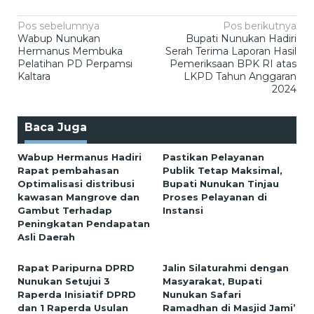
Navigasi
Pos sebelumnya
Pos berikutnya
Wabup Nunukan
Bupati Nunukan Hadiri
pos
Hermanus Membuka
Serah Terima Laporan Hasil
Pelatihan PD Perpamsi
Pemeriksaan BPK RI atas
Kaltara
LKPD Tahun Anggaran
2024
Baca Juga
Wabup Hermanus Hadiri
Pastikan Pelayanan
Rapat pembahasan
Publik Tetap Maksimal,
Optimalisasi distribusi
Bupati Nunukan Tinjau
kawasan Mangrove dan
Proses Pelayanan di
Gambut Terhadap
Instansi
Peningkatan Pendapatan
Asli Daerah
Rapat Paripurna DPRD
Jalin Silaturahmi dengan
Nunukan Setujui 3
Masyarakat, Bupati
Raperda Inisiatif DPRD
Nunukan Safari
dan 1 Raperda Usulan
Ramadhan di Masjid Jami’