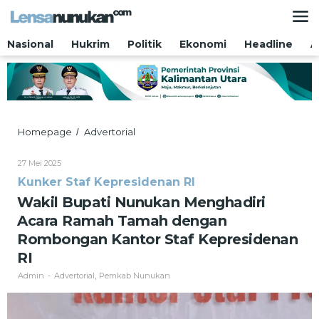
Lewati
ke
konten
Nasional
Hukrim
Politik
Ekonomi
Headline
A
Wakil
Homepage
Advertorial
/
Bupati
Nunukan
Oleh
27 Mei 2025
Menghadiri
Admin
Kunker Staf Kepresidenan RI
Acara
Ramah
Wakil Bupati Nunukan Menghadiri
Tamah
Acara Ramah Tamah dengan
dengan
Rombongan
Rombongan Kantor Staf Kepresidenan
Kantor
RI
Staf
Kepresidenan
Admin
Advertorial
Pemkab Nunukan
-
,
RI