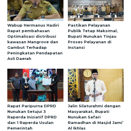
Wabup Hermanus Hadiri
Pastikan Pelayanan
Rapat pembahasan
Publik Tetap Maksimal,
Optimalisasi distribusi
Bupati Nunukan Tinjau
kawasan Mangrove dan
Proses Pelayanan di
Gambut Terhadap
Instansi
Peningkatan Pendapatan
Asli Daerah
Rapat Paripurna DPRD
Jalin Silaturahmi dengan
Nunukan Setujui 3
Masyarakat, Bupati
Raperda Inisiatif DPRD
Nunukan Safari
dan 1 Raperda Usulan
Ramadhan di Masjid Jami’
Pemerintah
Al Ikhlas