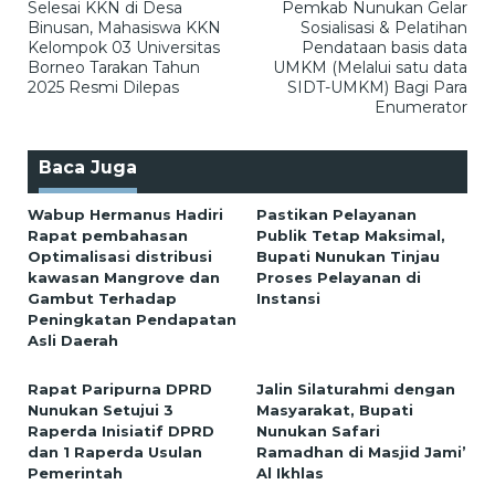
Selesai KKN di Desa
Pemkab Nunukan Gelar
pos
Binusan, Mahasiswa KKN
Sosialisasi & Pelatihan
Kelompok 03 Universitas
Pendataan basis data
Borneo Tarakan Tahun
UMKM (Melalui satu data
2025 Resmi Dilepas
SIDT-UMKM) Bagi Para
Enumerator
Baca Juga
Wabup Hermanus Hadiri
Pastikan Pelayanan
Rapat pembahasan
Publik Tetap Maksimal,
Optimalisasi distribusi
Bupati Nunukan Tinjau
kawasan Mangrove dan
Proses Pelayanan di
Gambut Terhadap
Instansi
Peningkatan Pendapatan
Asli Daerah
Rapat Paripurna DPRD
Jalin Silaturahmi dengan
Nunukan Setujui 3
Masyarakat, Bupati
Raperda Inisiatif DPRD
Nunukan Safari
dan 1 Raperda Usulan
Ramadhan di Masjid Jami’
Pemerintah
Al Ikhlas