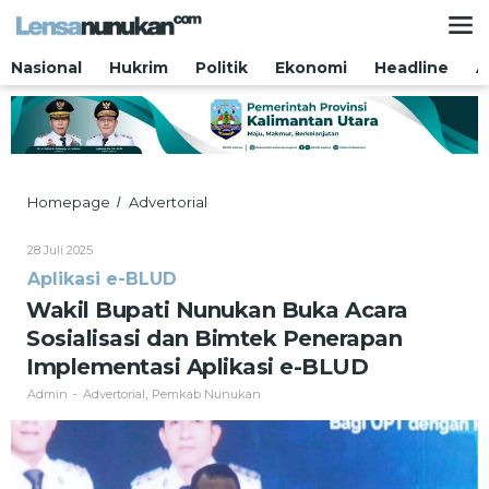
Lewati
ke
konten
Nasional
Hukrim
Politik
Ekonomi
Headline
A
Wakil
Homepage
Advertorial
/
Bupati
Nunukan
Oleh
28 Juli 2025
Buka
Admin
Aplikasi e-BLUD
Acara
Sosialisasi
Wakil Bupati Nunukan Buka Acara
dan
Sosialisasi dan Bimtek Penerapan
Bimtek
Penerapan
Implementasi Aplikasi e-BLUD
Implementasi
Admin
Advertorial
Pemkab Nunukan
-
,
Aplikasi
e-
BLUD