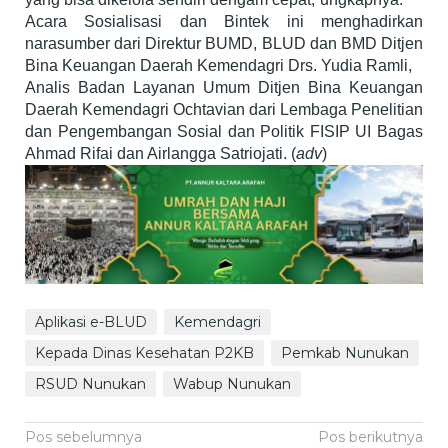
Acara Sosialisasi dan Bintek ini menghadirkan
narasumber dari Direktur BUMD, BLUD dan BMD Ditjen
Bina Keuangan Daerah Kemendagri Drs. Yudia Ramli,
Analis Badan Layanan Umum Ditjen Bina Keuangan
Daerah Kemendagri Ochtavian dari Lembaga Penelitian
dan Pengembangan Sosial dan Politik FISIP UI Bagas
Ahmad Rifai dan Airlangga Satriojati. (
adv
)
Aplikasi e-BLUD
Kemendagri
Kepada Dinas Kesehatan P2KB
Pemkab Nunukan
RSUD Nunukan
Wabup Nunukan
Navigasi
Pos sebelumnya
Pos berikutnya