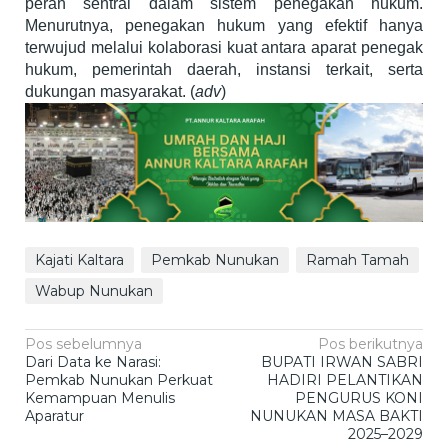
peran sentral dalam sistem penegakan hukum.
Menurutnya, penegakan hukum yang efektif hanya
terwujud melalui kolaborasi kuat antara aparat penegak
hukum, pemerintah daerah, instansi terkait, serta
dukungan masyarakat. (
adv
)
Kajati Kaltara
Pemkab Nunukan
Ramah Tamah
Wabup Nunukan
Navigasi
Pos sebelumnya
Pos berikutnya
Dari Data ke Narasi:
BUPATI IRWAN SABRI
pos
Pemkab Nunukan Perkuat
HADIRI PELANTIKAN
Kemampuan Menulis
PENGURUS KONI
Aparatur
NUNUKAN MASA BAKTI
2025–2029