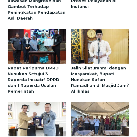
kawasan Mangrove dan
Proses Pelayanan di
Gambut Terhadap
Instansi
Peningkatan Pendapatan
Asli Daerah
Rapat Paripurna DPRD
Jalin Silaturahmi dengan
Nunukan Setujui 3
Masyarakat, Bupati
Raperda Inisiatif DPRD
Nunukan Safari
dan 1 Raperda Usulan
Ramadhan di Masjid Jami’
Pemerintah
Al Ikhlas