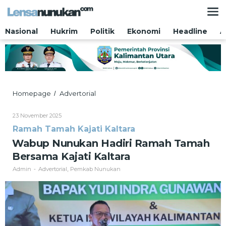
Lewati
ke
konten
Nasional
Hukrim
Politik
Ekonomi
Headline
A
Wabup
Homepage
Advertorial
/
Nunukan
Hadiri
Oleh
23 November 2025
Ramah
Admin
Ramah Tamah Kajati Kaltara
Tamah
Bersama
Wabup Nunukan Hadiri Ramah Tamah
Kajati
Bersama Kajati Kaltara
Kaltara
Admin
Advertorial
Pemkab Nunukan
-
,