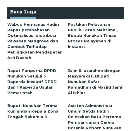
Baca Juga
Wabup Hermanus Hadiri
Pastikan Pelayanan
Rapat pembahasan
Publik Tetap Maksimal,
Optimalisasi distribusi
Bupati Nunukan Tinjau
kawasan Mangrove dan
Proses Pelayanan di
Gambut Terhadap
Instansi
Peningkatan Pendapatan
Asli Daerah
Rapat Paripurna DPRD
Jalin Silaturahmi dengan
Nunukan Setujui 3
Masyarakat, Bupati
Raperda Inisiatif DPRD
Nunukan Safari
dan 1 Raperda Usulan
Ramadhan di Masjid Jami’
Pemerintah
Al Ikhlas
Bupati Nunukan Terima
Asisten Administrasi
Kunjungan Kepala Zona
Umum Setda Hadiri
Tengah Bakamla RI
Peletakan Batu Pertama
Pembangunan Gereja
Betania Reborn Nunukan