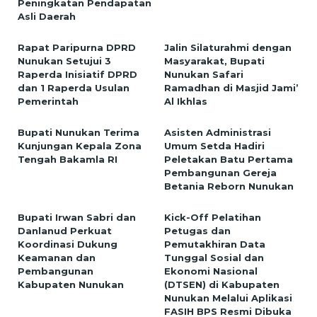
Peningkatan Pendapatan
Asli Daerah
Rapat Paripurna DPRD
Jalin Silaturahmi dengan
Nunukan Setujui 3
Masyarakat, Bupati
Raperda Inisiatif DPRD
Nunukan Safari
dan 1 Raperda Usulan
Ramadhan di Masjid Jami’
Pemerintah
Al Ikhlas
Bupati Nunukan Terima
Asisten Administrasi
Kunjungan Kepala Zona
Umum Setda Hadiri
Tengah Bakamla RI
Peletakan Batu Pertama
Pembangunan Gereja
Betania Reborn Nunukan
Bupati Irwan Sabri dan
Kick-Off Pelatihan
Danlanud Perkuat
Petugas dan
Koordinasi Dukung
Pemutakhiran Data
Keamanan dan
Tunggal Sosial dan
Pembangunan
Ekonomi Nasional
Kabupaten Nunukan
(DTSEN) di Kabupaten
Nunukan Melalui Aplikasi
FASIH BPS Resmi Dibuka