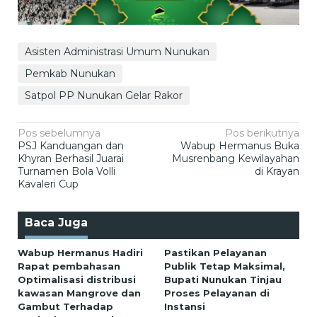
Asisten Administrasi Umum Nunukan
Pemkab Nunukan
Satpol PP Nunukan Gelar Rakor
Navigasi
Pos sebelumnya
Pos berikutnya
PSJ Kanduangan dan
Wabup Hermanus Buka
pos
Khyran Berhasil Juarai
Musrenbang Kewilayahan
Turnamen Bola Volli
di Krayan
Kavaleri Cup
Baca Juga
Wabup Hermanus Hadiri
Pastikan Pelayanan
Rapat pembahasan
Publik Tetap Maksimal,
Optimalisasi distribusi
Bupati Nunukan Tinjau
kawasan Mangrove dan
Proses Pelayanan di
Gambut Terhadap
Instansi