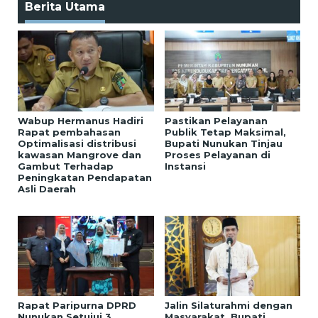
Berita Utama
Wabup Hermanus Hadiri
Pastikan Pelayanan
Rapat pembahasan
Publik Tetap Maksimal,
Optimalisasi distribusi
Bupati Nunukan Tinjau
kawasan Mangrove dan
Proses Pelayanan di
Gambut Terhadap
Instansi
Peningkatan Pendapatan
Asli Daerah
Rapat Paripurna DPRD
Jalin Silaturahmi dengan
Nunukan Setujui 3
Masyarakat, Bupati