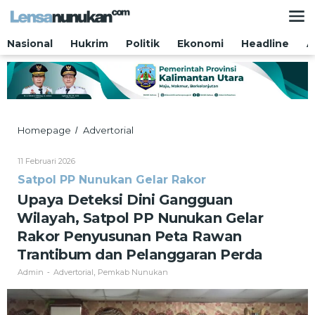
Lewati
ke
konten
Nasional
Hukrim
Politik
Ekonomi
Headline
A
Upaya
Homepage
Advertorial
/
Deteksi
Dini
Oleh
11 Februari 2026
Gangguan
Admin
Satpol PP Nunukan Gelar Rakor
Wilayah,
Satpol
Upaya Deteksi Dini Gangguan
PP
Wilayah, Satpol PP Nunukan Gelar
Nunukan
Gelar
Rakor Penyusunan Peta Rawan
Rakor
Trantibum dan Pelanggaran Perda
Penyusunan
Peta
Admin
Advertorial
Pemkab Nunukan
-
,
Rawan
Trantibum
dan