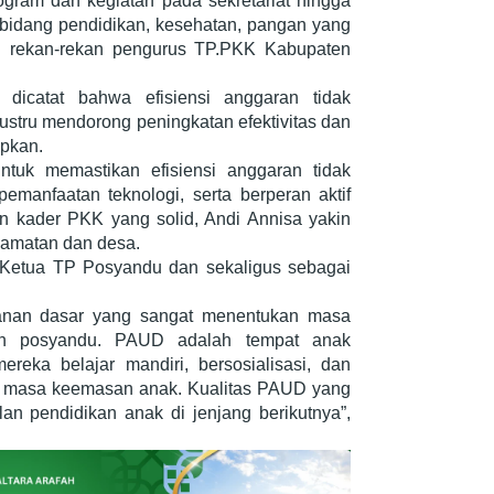
gram dan kegiatan pada sekretariat hingga
i bidang pendidikan, kesehatan, pangan yang
leh rekan-rekan pengurus TP.PKK Kabupaten
 dicatat bahwa efisiensi anggaran tidak
ustru mendorong peningkatan efektivitas dan
apkan.
tuk memastikan efisiensi anggaran tidak
pemanfaatan teknologi, serta berperan aktif
n kader PKK yang solid, Andi Annisa yakin
camatan dan desa.
 Ketua TP Posyandu dan sekaligus sebagai
anan dasar yang sangat menentukan masa
an posyandu. PAUD adalah tempat anak
reka belajar mandiri, bersosialisasi, dan
i masa keemasan anak. Kualitas PAUD yang
an pendidikan anak di jenjang berikutnya”,