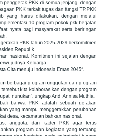
im penggerak PKK di semua jenjang, dengan
bagaan PKK terkait tugas dan fungsi TP.PKK
ib yang harus dilakukan, dengan melalui
 implementasi 10 program pokok pkk berjalan
at nyata bagi masyarakat serta beriringan
ah.
, gerakan PKK tahun 2025-2029 berkomitmen
esiden Republik
nan nasional. Komitmen ini sejalan dengan
“Terwujudnya Keluarga
ta Cita menuju Indonesia Emas 2045″.
dalam berbagai program unggulan dan program
K tersebut kita kolaborasikan dengan program
upati nunukan”, ungkap Andi Annisa Muthia.
mbali bahwa PKK adalah sebuah gerakan
rakan yang mampu menggerakkan perubahan
ngkat desa, kecamatan bahkan nasional.
us, anggota, dan kader PKK agar terus
alankan program dan kegiatan yang tertuang