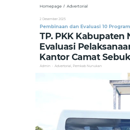
TP.
Homepage
Advertorial
/
PKK
Kabupaten
Oleh
2 Desember 2025
Nunukan
Admin
Pembinaan dan Evaluasi 10 Progra
Selenggarakan
Evaluasi
TP. PKK Kabupaten
Pelaksanaan
10
Evaluasi Pelaksanaa
Program
Pokok
Kantor Camat Sebu
PKK
di
Admin
Advertorial
Pemkab Nunukan
-
,
Kantor
Camat
Sebuku