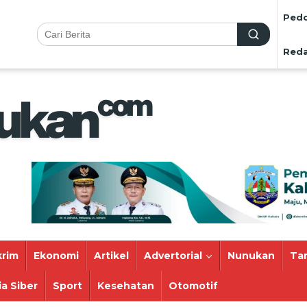
Pedo
Reda
rim
Ekonomi
Artikel
Advertorial
Nunukan
Ta
a Siber
Sport
Kesehatan
Otomotif