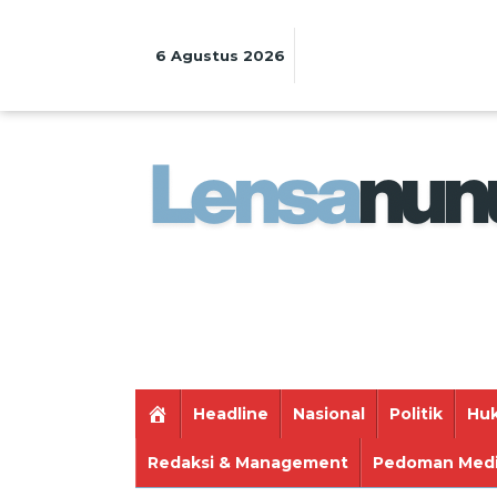
Lewati
ke
konten
6 Agustus 2026
Headline
Nasional
Politik
Huk
Redaksi & Management
Pedoman Medi