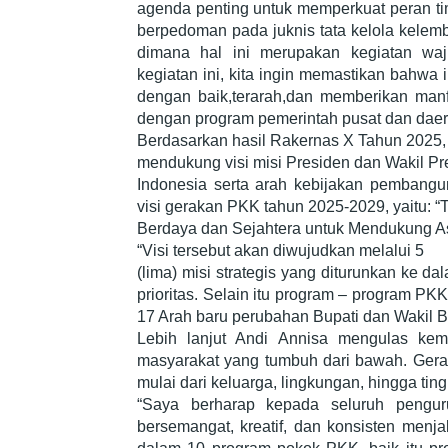
agenda penting untuk memperkuat peran t
berpedoman pada juknis tata kelola kelem
dimana hal ini merupakan kegiatan waj
kegiatan ini, kita ingin memastikan bahwa
dengan baik,terarah,dan memberikan manfa
dengan program pemerintah pusat dan daer
Berdasarkan hasil Rakernas X Tahun 2025
mendukung visi misi Presiden dan Wakil Pr
Indonesia serta arah kebijakan pembangu
visi gerakan PKK tahun 2025-2029, yaitu: 
Berdaya dan Sejahtera untuk Mendukung As
“Visi tersebut akan diwujudkan melalui 5
(lima) misi strategis yang diturunkan ke 
prioritas. Selain itu program – program PK
17 Arah baru perubahan Bupati dan Wakil B
Lebih lanjut Andi Annisa mengulas ke
masyarakat yang tumbuh dari bawah. Ge
mulai dari keluarga, lingkungan, hingga ti
“Saya berharap kepada seluruh pengur
bersemangat, kreatif, dan konsisten menj