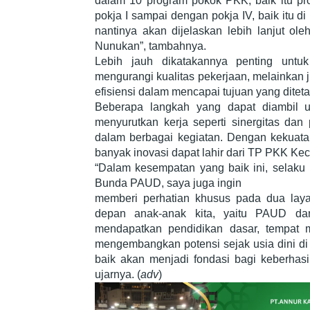
dalam 10 program pokok PKK, baik itu pro
pokja I sampai dengan pokja IV, baik itu d
nantinya akan dijelaskan lebih lanjut o
Nunukan”, tambahnya.
Lebih jauh dikatakannya penting untuk
mengurangi kualitas pekerjaan, melainkan j
efisiensi dalam mencapai tujuan yang ditet
Beberapa langkah yang dapat diambil un
menyurutkan kerja seperti sinergitas dan 
dalam berbagai kegiatan. Dengan kekuata
banyak inovasi dapat lahir dari TP PKK Ke
“Dalam kesempatan yang baik ini, selaku
Bunda PAUD, saya juga ingin
memberi perhatian khusus pada dua lay
depan anak-anak kita, yaitu PAUD d
mendapatkan pendidikan dasar, tempat me
mengembangkan potensi sejak usia dini d
baik akan menjadi fondasi bagi keberhasil
ujarnya. (
adv
)