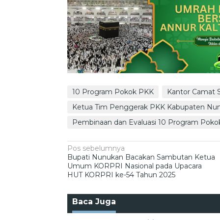
10 Program Pokok PKK
Kantor Camat 
Ketua Tim Penggerak PKK Kabupaten Nu
Pembinaan dan Evaluasi 10 Program Pok
Navigasi
Pos sebelumnya
Bupati Nunukan Bacakan Sambutan Ketua
pos
Umum KORPRI Nasional pada Upacara
HUT KORPRI ke-54 Tahun 2025
Baca Juga