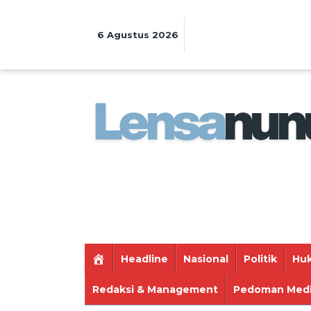
Lewati
ke
konten
6 Agustus 2026
Headline
Nasional
Politik
Huk
Redaksi & Management
Pedoman Medi