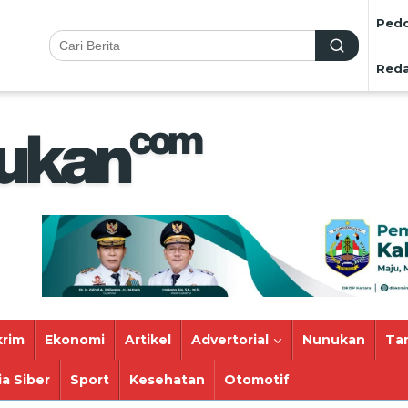
Pedo
Reda
rim
Ekonomi
Artikel
Advertorial
Nunukan
Ta
a Siber
Sport
Kesehatan
Otomotif