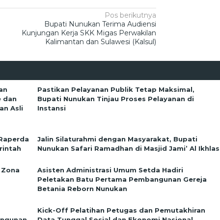
Pos berikutnya
Bupati Nunukan Terima Audiensi
Kunjungan Kerja SKK Migas Perwakilan
Kalimantan dan Sulawesi (Kalsul)
an
Pastikan Pelayanan Publik Tetap Maksimal,
e dan
Bupati Nunukan Tinjau Proses Pelayanan di
n Asli
Instansi
 Raperda
Jalin Silaturahmi dengan Masyarakat, Bupati
rintah
Nunukan Safari Ramadhan di Masjid Jami’ Al Ikhlas
 Zona
Asisten Administrasi Umum Setda Hadiri
Peletakan Batu Pertama Pembangunan Gereja
Betania Reborn Nunukan
Kick-Off Pelatihan Petugas dan Pemutakhiran
angunan
Data Tunggal Sosial dan Ekonomi Nasional