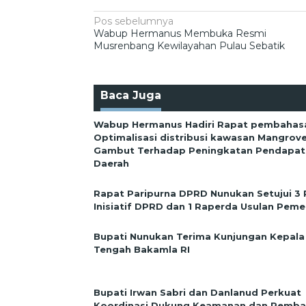
Navigasi
Pos sebelumnya
Wabup Hermanus Membuka Resmi
pos
Musrenbang Kewilayahan Pulau Sebatik
Baca Juga
Wabup Hermanus Hadiri Rapat pembahas
Optimalisasi distribusi kawasan Mangrov
Gambut Terhadap Peningkatan Pendapata
Daerah
Rapat Paripurna DPRD Nunukan Setujui 3
Inisiatif DPRD dan 1 Raperda Usulan Peme
Bupati Nunukan Terima Kunjungan Kepala
Tengah Bakamla RI
Bupati Irwan Sabri dan Danlanud Perkuat
Koordinasi Dukung Keamanan dan Pemb