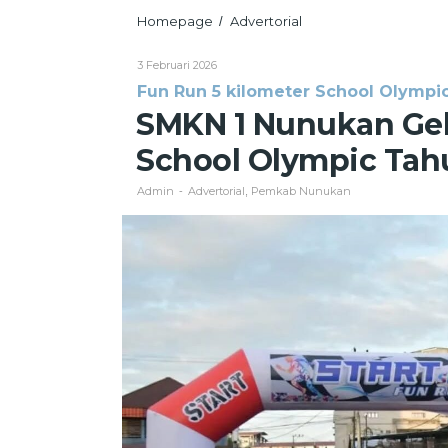
SMKN
Homepage
Advertorial
/
1
Nunukan
Oleh
3 Februari 2026
Gelar
Admin
Fun Run 5 kilometer School Olympi
Fun
Run
SMKN 1 Nunukan Gel
5
Kilometer
School Olympic Tah
School
Olympic
Admin
Advertorial
Pemkab Nunukan
-
,
Tahun
2026