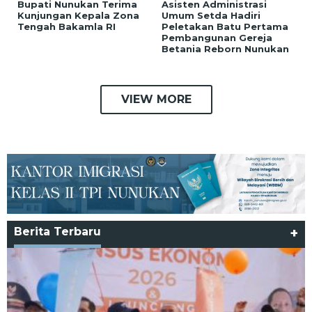
Bupati Nunukan Terima
Asisten Administrasi
Kunjungan Kepala Zona
Umum Setda Hadiri
Tengah Bakamla RI
Peletakan Batu Pertama
Pembangunan Gereja
Betania Reborn Nunukan
VIEW MORE
Berita Terbaru
+