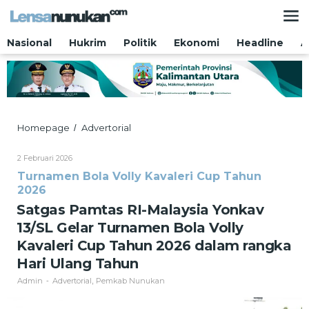
Lewati
ke
konten
Nasional
Hukrim
Politik
Ekonomi
Headline
A
Satgas
Homepage
Advertorial
/
Pamtas
RI-
Oleh
2 Februari 2026
Malaysia
Admin
Turnamen Bola Volly Kavaleri Cup Tahun
Yonkav
2026
13/SL
Gelar
Satgas Pamtas RI-Malaysia Yonkav
Turnamen
13/SL Gelar Turnamen Bola Volly
Bola
Volly
Kavaleri Cup Tahun 2026 dalam rangka
Kavaleri
Hari Ulang Tahun
Cup
Tahun
Admin
Advertorial
Pemkab Nunukan
-
,
2026
dalam