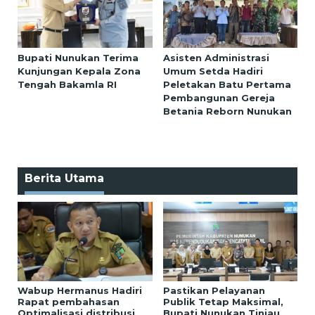
Bupati Nunukan Terima
Asisten Administrasi
Kunjungan Kepala Zona
Umum Setda Hadiri
Tengah Bakamla RI
Peletakan Batu Pertama
Pembangunan Gereja
Betania Reborn Nunukan
Berita Utama
Wabup Hermanus Hadiri
Pastikan Pelayanan
Rapat pembahasan
Publik Tetap Maksimal,
Optimalisasi distribusi
Bupati Nunukan Tinjau