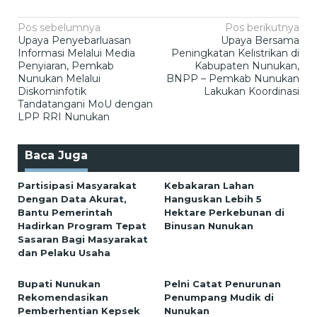
Navigasi
Pos sebelumnya
Pos berikutnya
Upaya Penyebarluasan
Upaya Bersama
pos
Informasi Melalui Media
Peningkatan Kelistrikan di
Penyiaran, Pemkab
Kabupaten Nunukan,
Nunukan Melalui
BNPP – Pemkab Nunukan
Diskominfotik
Lakukan Koordinasi
Tandatangani MoU dengan
LPP RRI Nunukan
Baca Juga
Partisipasi Masyarakat
Kebakaran Lahan
Dengan Data Akurat,
Hanguskan Lebih 5
Bantu Pemerintah
Hektare Perkebunan di
Hadirkan Program Tepat
Binusan Nunukan
Sasaran Bagi Masyarakat
dan Pelaku Usaha
Bupati Nunukan
Pelni Catat Penurunan
Rekomendasikan
Penumpang Mudik di
Pemberhentian Kepsek
Nunukan