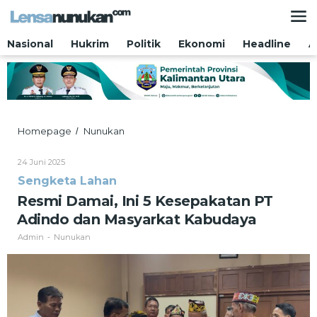
Lewati
ke
konten
Nasional
Hukrim
Politik
Ekonomi
Headline
A
Resmi
Homepage
Nunukan
/
Damai,
Ini
Oleh
24 Juni 2025
5
Admin
Sengketa Lahan
Kesepakatan
PT
Resmi Damai, Ini 5 Kesepakatan PT
Adindo
Adindo dan Masyarkat Kabudaya
dan
Masyarkat
Admin
Nunukan
-
Kabudaya