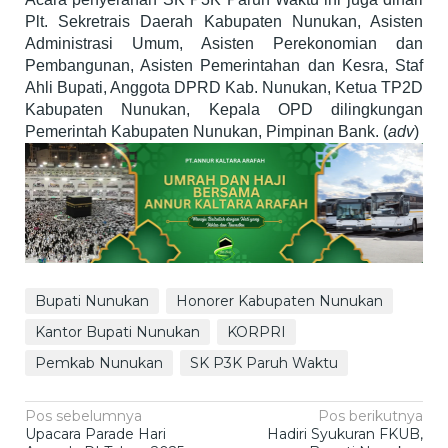
Plt. Sekretrais Daerah Kabupaten Nunukan, Asisten
Administrasi Umum, Asisten Perekonomian dan
Pembangunan, Asisten Pemerintahan dan Kesra, Staf
Ahli Bupati, Anggota DPRD Kab. Nunukan, Ketua TP2D
Kabupaten Nunukan, Kepala OPD dilingkungan
Pemerintah Kabupaten Nunukan, Pimpinan Bank. (
adv
)
Bupati Nunukan
Honorer Kabupaten Nunukan
Kantor Bupati Nunukan
KORPRI
Pemkab Nunukan
SK P3K Paruh Waktu
Navigasi
Pos sebelumnya
Pos berikutnya
Upacara Parade Hari
Hadiri Syukuran FKUB,
pos