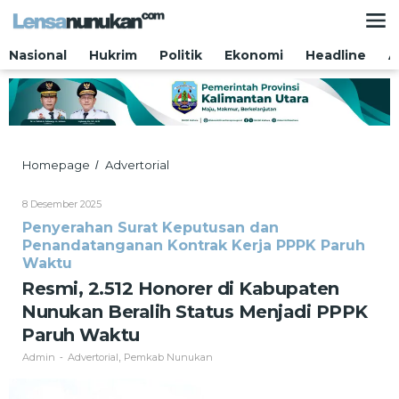
Lewati
ke
konten
Nasional
Hukrim
Politik
Ekonomi
Headline
A
Resmi,
Homepage
Advertorial
/
2.512
Honorer
Oleh
8 Desember 2025
di
Admin
Penyerahan Surat Keputusan dan
Kabupaten
Penandatanganan Kontrak Kerja PPPK Paruh
Nunukan
Beralih
Waktu
Status
Resmi, 2.512 Honorer di Kabupaten
Menjadi
Nunukan Beralih Status Menjadi PPPK
PPPK
Paruh
Paruh Waktu
Waktu
Admin
Advertorial
Pemkab Nunukan
-
,