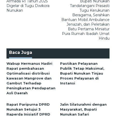
Armada RI Tahun 2025
Bupati Nunukan
Digelar di Tugu Dwikora
Tandatangani Prasasti
Nunukan
Tugu Kerukunan
Beragama, Serahkan
Bantuan Mobil Ambulance
Jenazah, dan Peletakan
Batu Pertama Miniatur
Pura Rumah Ibadah Umat
Hindu
Baca Juga
Wabup Hermanus Hadiri
Pastikan Pelayanan
Rapat pembahasan
Publik Tetap Maksimal,
Optimalisasi distribusi
Bupati Nunukan Tinjau
kawasan Mangrove dan
Proses Pelayanan di
Gambut Terhadap
Instansi
Peningkatan Pendapatan
Asli Daerah
Rapat Paripurna DPRD
Jalin Silaturahmi dengan
Nunukan Setujui 3
Masyarakat, Bupati
Raperda Inisiatif DPRD
Nunukan Safari