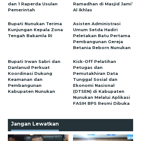
dan 1 Raperda Usulan
Ramadhan di Masjid Jami’
Pemerintah
Al Ikhlas
Bupati Nunukan Terima
Asisten Administrasi
Kunjungan Kepala Zona
Umum Setda Hadiri
Tengah Bakamla RI
Peletakan Batu Pertama
Pembangunan Gereja
Betania Reborn Nunukan
Bupati Irwan Sabri dan
Kick-Off Pelatihan
Danlanud Perkuat
Petugas dan
Koordinasi Dukung
Pemutakhiran Data
Keamanan dan
Tunggal Sosial dan
Pembangunan
Ekonomi Nasional
Kabupaten Nunukan
(DTSEN) di Kabupaten
Nunukan Melalui Aplikasi
FASIH BPS Resmi Dibuka
Jangan Lewatkan