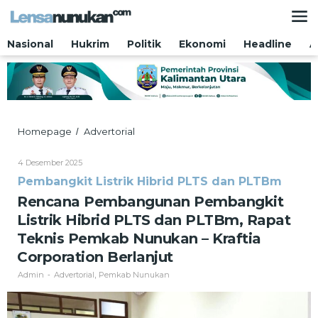
Lewati
ke
konten
Nasional
Hukrim
Politik
Ekonomi
Headline
A
Rencana
Homepage
Advertorial
/
Pembangunan
Pembangkit
Oleh
4 Desember 2025
Listrik
Admin
Pembangkit Listrik Hibrid PLTS dan PLTBm
Hibrid
PLTS
Rencana Pembangunan Pembangkit
dan
Listrik Hibrid PLTS dan PLTBm, Rapat
PLTBm,
Rapat
Teknis Pemkab Nunukan – Kraftia
Teknis
Corporation Berlanjut
Pemkab
Nunukan
Admin
Advertorial
Pemkab Nunukan
-
,
-
Kraftia
Corporation