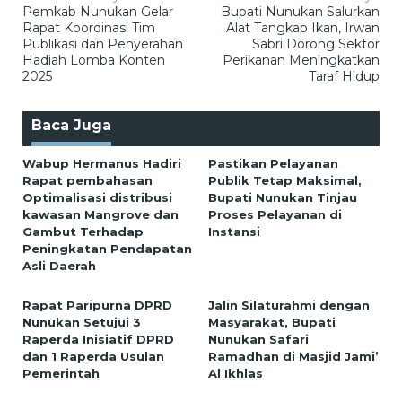
Pemkab Nunukan Gelar
Bupati Nunukan Salurkan
pos
Rapat Koordinasi Tim
Alat Tangkap Ikan, Irwan
Publikasi dan Penyerahan
Sabri Dorong Sektor
Hadiah Lomba Konten
Perikanan Meningkatkan
2025
Taraf Hidup
Baca Juga
Wabup Hermanus Hadiri
Pastikan Pelayanan
Rapat pembahasan
Publik Tetap Maksimal,
Optimalisasi distribusi
Bupati Nunukan Tinjau
kawasan Mangrove dan
Proses Pelayanan di
Gambut Terhadap
Instansi
Peningkatan Pendapatan
Asli Daerah
Rapat Paripurna DPRD
Jalin Silaturahmi dengan
Nunukan Setujui 3
Masyarakat, Bupati
Raperda Inisiatif DPRD
Nunukan Safari
dan 1 Raperda Usulan
Ramadhan di Masjid Jami’
Pemerintah
Al Ikhlas