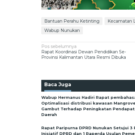
Bantuan Perahu Ketinting
Kecamatan 
Wabup Nunukan
Navigasi
Pos sebelumnya
Rapat Koordinasi Dewan Pendidikan Se-
pos
Provinsi Kalimantan Utara Resmi Dibuka
Baca Juga
Wabup Hermanus Hadiri Rapat pembahas
Optimalisasi distribusi kawasan Mangrov
Gambut Terhadap Peningkatan Pendapata
Daerah
Rapat Paripurna DPRD Nunukan Setujui 3
Inisiatif DPRD dan 1 Raperda Usulan Peme