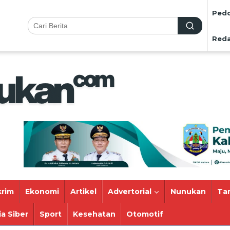
Pedo
Reda
rim
Ekonomi
Artikel
Advertorial
Nunukan
Ta
a Siber
Sport
Kesehatan
Otomotif