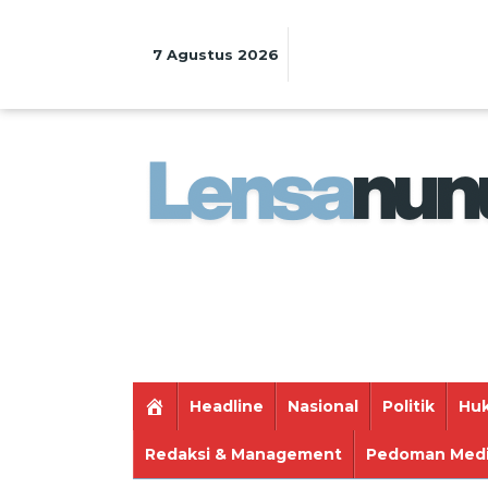
Lewati
ke
konten
7 Agustus 2026
Headline
Nasional
Politik
Huk
Redaksi & Management
Pedoman Medi