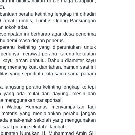
ra ini dilaksanakan di Dermaga Daapiton,
0).
ntuan perahu ketinting lengkap ini dihadiri
, Camat Lumbis, Lumbis Ogong Pansiangan
n tokoh adat.
sempatan ini berharap agar desa penerima
ahu demi masa depan penerus.
erahu ketinting yang diperuntukan untuk
p perlunya merawat perahu karena kekuatan
n kayu jaman dahulu. Dahulu diameter kayu
yang memang kuat dan tahan, namun saat ini
itas yang seperti itu, kita sama-sama paham
a langsung perahu ketinting lengkap ke tepi
an yang ada mulai dari dayung, mesin dan
a menggunakan transportasi.
kan Wabup Hermanus menyampaikan lagi
 motoris yang menjalankan perahu jangan
pada anak-anak sekolah yang menggunakan
saat pulang sekolah”, tambah.
Kabupaten Nunukan H. Muhammad Amin SH