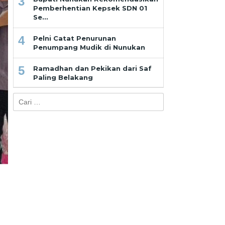
3
Pemberhentian Kepsek SDN 01
Se…
4
Pelni Catat Penurunan
Penumpang Mudik di Nunukan
5
Ramadhan dan Pekikan dari Saf
Paling Belakang
Cari
untuk: