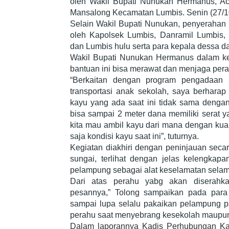
oleh Wakil Bupati Nunukan Hermanus, Aca
Mansalong Kecamatan Lumbis. Senin (27/1
Selain Wakil Bupati Nunukan, penyerahan ba
oleh Kapolsek Lumbis, Danramil Lumbis
dan Lumbis hulu serta para kepala dessa da
Wakil Bupati Nunukan Hermanus dalam ke
bantuan ini bisa merawat dan menjaga per
“Berkaitan dengan program pengadaan p
transportasi anak sekolah, saya berhara
kayu yang ada saat ini tidak sama denga
bisa sampai 2 meter dana memiliki serat 
kita mau ambil kayu dari mana dengan kual
saja kondisi kayu saat ini”, tuturnya.
Kegiatan diakhiri dengan peninjauan secar
sungai, terlihat dengan jelas kelengkap
pelampung sebagai alat keselamatan selam
Dari atas perahu yabg akan diserah
pesannya,” Tolong sampaikan pada para
sampai lupa selalu pakaikan pelampung 
perahu saat menyebrang kesekolah maupun 
Dalam laporannya Kadis Perhubungan 