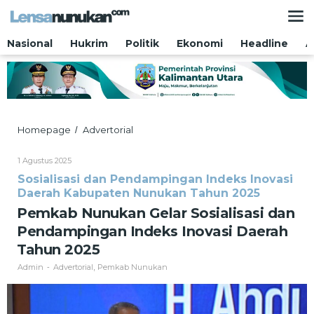
Lewati
ke
konten
Nasional
Hukrim
Politik
Ekonomi
Headline
A
Pemkab
Homepage
Advertorial
/
Nunukan
Gelar
Oleh
1 Agustus 2025
Sosialisasi
Admin
Sosialisasi dan Pendampingan Indeks Inovasi
dan
Daerah Kabupaten Nunukan Tahun 2025
Pendampingan
Indeks
Pemkab Nunukan Gelar Sosialisasi dan
Inovasi
Pendampingan Indeks Inovasi Daerah
Daerah
Tahun
Tahun 2025
2025
Admin
Advertorial
Pemkab Nunukan
-
,