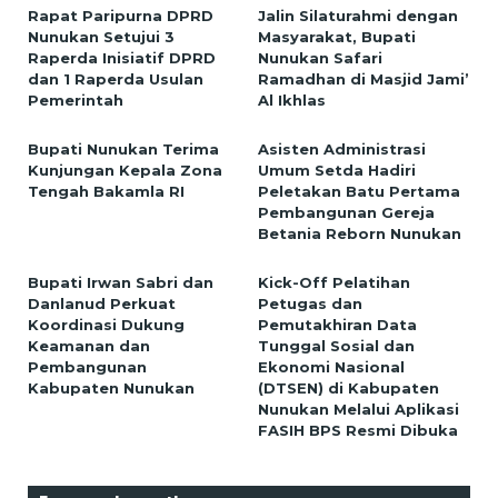
Rapat Paripurna DPRD
Jalin Silaturahmi dengan
Nunukan Setujui 3
Masyarakat, Bupati
Raperda Inisiatif DPRD
Nunukan Safari
dan 1 Raperda Usulan
Ramadhan di Masjid Jami’
Pemerintah
Al Ikhlas
Bupati Nunukan Terima
Asisten Administrasi
Kunjungan Kepala Zona
Umum Setda Hadiri
Tengah Bakamla RI
Peletakan Batu Pertama
Pembangunan Gereja
Betania Reborn Nunukan
Bupati Irwan Sabri dan
Kick-Off Pelatihan
Danlanud Perkuat
Petugas dan
Koordinasi Dukung
Pemutakhiran Data
Keamanan dan
Tunggal Sosial dan
Pembangunan
Ekonomi Nasional
Kabupaten Nunukan
(DTSEN) di Kabupaten
Nunukan Melalui Aplikasi
FASIH BPS Resmi Dibuka