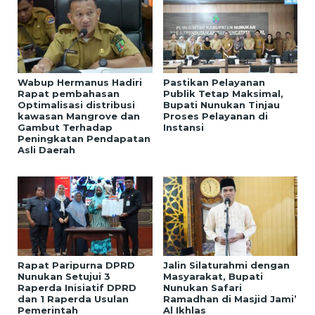
Wabup Hermanus Hadiri
Pastikan Pelayanan
Rapat pembahasan
Publik Tetap Maksimal,
Optimalisasi distribusi
Bupati Nunukan Tinjau
kawasan Mangrove dan
Proses Pelayanan di
Gambut Terhadap
Instansi
Peningkatan Pendapatan
Asli Daerah
Rapat Paripurna DPRD
Jalin Silaturahmi dengan
Nunukan Setujui 3
Masyarakat, Bupati
Raperda Inisiatif DPRD
Nunukan Safari
dan 1 Raperda Usulan
Ramadhan di Masjid Jami’
Pemerintah
Al Ikhlas