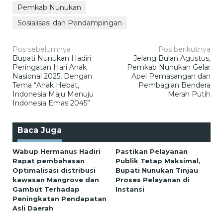
Pemkab Nunukan
Sosialisasi dan Pendampingan
Navigasi
Pos sebelumnya
Pos berikutnya
Bupati Nunukan Hadiri
Jelang Bulan Agustus,
pos
Peringatan Hari Anak
Pemkab Nunukan Gelar
Nasional 2025, Dengan
Apel Pemasangan dan
Tema “Anak Hebat,
Pembagian Bendera
Indonesia Maju Menuju
Merah Putih
Indonesia Emas 2045”
Baca Juga
Wabup Hermanus Hadiri
Pastikan Pelayanan
Rapat pembahasan
Publik Tetap Maksimal,
Optimalisasi distribusi
Bupati Nunukan Tinjau
kawasan Mangrove dan
Proses Pelayanan di
Gambut Terhadap
Instansi
Peningkatan Pendapatan
Asli Daerah