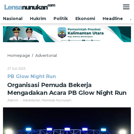
Lewati
ke
konten
Nasional
Hukrim
Politik
Ekonomi
Headline
A
Organisasi
Homepage
Advertorial
/
Pemuda
Bekerja
Oleh
27 Juli 2025
Mengadakan
Admin
PB Glow Night Run
Acara
PB
Organisasi Pemuda Bekerja
Glow
Mengadakan Acara PB Glow Night Run
Night
Run
Admin
Advertorial
Pemkab Nunukan
-
,