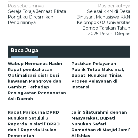
Navigasi
Pos sebelumnya
Pos berikutnya
Gereja Toraja Jemaat Efrata
Selesai KKN di Desa
pos
Pongtiku Diresmikan
Binusan, Mahasiswa KKN
Pendiriannya
Kelompok 03 Universitas
Borneo Tarakan Tahun
2025 Resmi Dilepas
Baca Juga
Wabup Hermanus Hadiri
Pastikan Pelayanan
Rapat pembahasan
Publik Tetap Maksimal,
Optimalisasi distribusi
Bupati Nunukan Tinjau
kawasan Mangrove dan
Proses Pelayanan di
Gambut Terhadap
Instansi
Peningkatan Pendapatan
Asli Daerah
Rapat Paripurna DPRD
Jalin Silaturahmi dengan
Nunukan Setujui 3
Masyarakat, Bupati
Raperda Inisiatif DPRD
Nunukan Safari
dan 1 Raperda Usulan
Ramadhan di Masjid Jami’
Pemerintah
Al Ikhlas