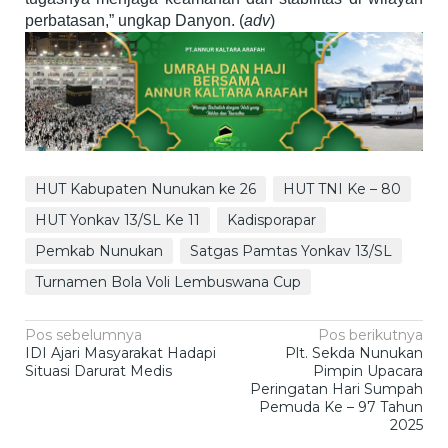
perbatasan,” ungkap Danyon. (
adv
)
HUT Kabupaten Nunukan ke 26
HUT TNI Ke – 80
HUT Yonkav 13/SL Ke 11
Kadisporapar
Pemkab Nunukan
Satgas Pamtas Yonkav 13/SL
Turnamen Bola Voli Lembuswana Cup
Navigasi
Pos sebelumnya
Pos berikutnya
IDI Ajari Masyarakat Hadapi
Plt. Sekda Nunukan
pos
Situasi Darurat Medis
Pimpin Upacara
Peringatan Hari Sumpah
Pemuda Ke – 97 Tahun
2025