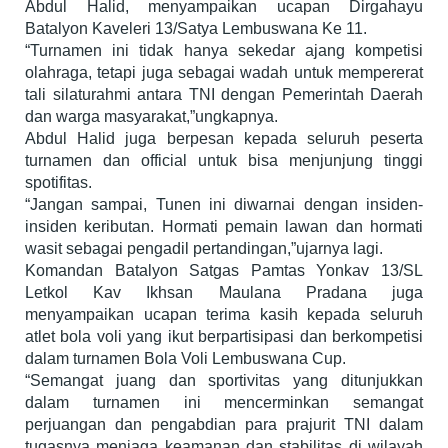
Abdul Halid, menyampaikan ucapan Dirgahayu
Batalyon Kaveleri 13/Satya Lembuswana Ke 11.
“Turnamen ini tidak hanya sekedar ajang kompetisi
olahraga, tetapi juga sebagai wadah untuk mempererat
tali silaturahmi antara TNI dengan Pemerintah Daerah
dan warga masyarakat,”ungkapnya.
Abdul Halid juga berpesan kepada seluruh peserta
turnamen dan official untuk bisa menjunjung tinggi
spotifitas.
“Jangan sampai, Tunen ini diwarnai dengan insiden-
insiden keributan. Hormati pemain lawan dan hormati
wasit sebagai pengadil pertandingan,”ujarnya lagi.
Komandan Batalyon Satgas Pamtas Yonkav 13/SL
Letkol Kav Ikhsan Maulana Pradana juga
menyampaikan ucapan terima kasih kepada seluruh
atlet bola voli yang ikut berpartisipasi dan berkompetisi
dalam turnamen Bola Voli Lembuswana Cup.
“Semangat juang dan sportivitas yang ditunjukkan
dalam turnamen ini mencerminkan semangat
perjuangan dan pengabdian para prajurit TNI dalam
tugasnya menjaga keamanan dan stabilitas di wilayah