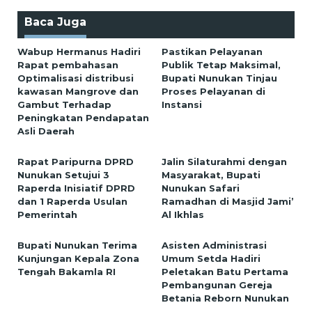
Baca Juga
Wabup Hermanus Hadiri
Pastikan Pelayanan
Rapat pembahasan
Publik Tetap Maksimal,
Optimalisasi distribusi
Bupati Nunukan Tinjau
kawasan Mangrove dan
Proses Pelayanan di
Gambut Terhadap
Instansi
Peningkatan Pendapatan
Asli Daerah
Rapat Paripurna DPRD
Jalin Silaturahmi dengan
Nunukan Setujui 3
Masyarakat, Bupati
Raperda Inisiatif DPRD
Nunukan Safari
dan 1 Raperda Usulan
Ramadhan di Masjid Jami’
Pemerintah
Al Ikhlas
Bupati Nunukan Terima
Asisten Administrasi
Kunjungan Kepala Zona
Umum Setda Hadiri
Tengah Bakamla RI
Peletakan Batu Pertama
Pembangunan Gereja
Betania Reborn Nunukan