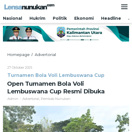
Lewati
ke
konten
Nasional
Hukrim
Politik
Ekonomi
Headline
A
Open
Homepage
Advertorial
/
Turnamen
Bola
Oleh
27 Oktober 2025
Voli
Admin
Turnamen Bola Voli Lembuswana Cup
Lembuswana
Cup
Open Turnamen Bola Voli
Resmi
Lembuswana Cup Resmi Dibuka
Dibuka
Admin
Advertorial
Pemkab Nunukan
-
,