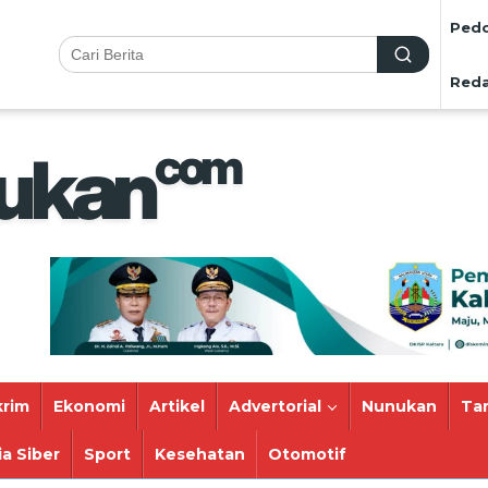
Pedo
Reda
rim
Ekonomi
Artikel
Advertorial
Nunukan
Ta
a Siber
Sport
Kesehatan
Otomotif