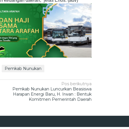
 keuangan daerah,” jelas Enos. (
adv
)
Pemkab Nunukan
Pos berikutnya
Pemkab Nunukan Luncurkan Beasiswa
Harapan Energi Baru, H. Irwan : Bentuk
Komitmen Pemerintah Daerah