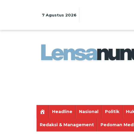
Lewati
ke
konten
7 Agustus 2026
Headline
Nasional
Politik
Huk
Redaksi & Management
Pedoman Medi