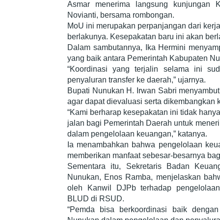
Asmar menerima langsung kunjungan Ke
Novianti, bersama rombongan.
MoU ini merupakan perpanjangan dari kerj
berlakunya. Kesepakatan baru ini akan berl
Dalam sambutannya, Ika Hermini menyampai
yang baik antara Pemerintah Kabupaten N
“Koordinasi yang terjalin selama ini su
penyaluran transfer ke daerah,” ujarnya.
Bupati Nunukan H. Irwan Sabri menyambut b
agar dapat dievaluasi serta dikembangkan k
“Kami berharap kesepakatan ini tidak hanya
jalan bagi Pemerintah Daerah untuk meneri
dalam pengelolaan keuangan,” katanya.
Ia menambahkan bahwa pengelolaan keuan
memberikan manfaat sebesar-besarnya bag
Sementara itu, Sekretaris Badan Keua
Nunukan, Enos Ramba, menjelaskan bahw
oleh Kanwil DJPb terhadap pengelolaan
BLUD di RSUD.
“Pemda bisa berkoordinasi baik denga