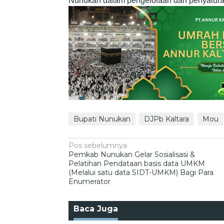
Nunukan dalam pengelolaan dan penyaluran
Bupati Nunukan
DJPb Kaltara
Mou
Navigasi
Pos sebelumnya
Pemkab Nunukan Gelar Sosialisasi &
pos
Pelatihan Pendataan basis data UMKM
(Melalui satu data SIDT-UMKM) Bagi Para
Enumerator
Baca Juga