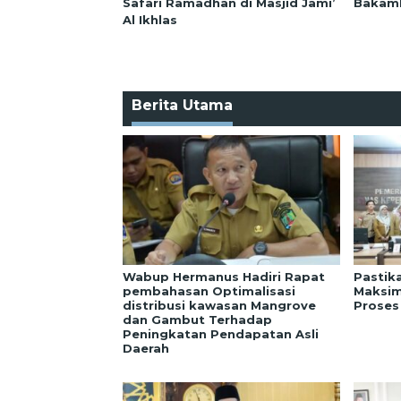
Safari Ramadhan di Masjid Jami’
Bakaml
Al Ikhlas
Berita Utama
Wabup Hermanus Hadiri Rapat
Pastik
pembahasan Optimalisasi
Maksim
distribusi kawasan Mangrove
Proses
dan Gambut Terhadap
Peningkatan Pendapatan Asli
Daerah