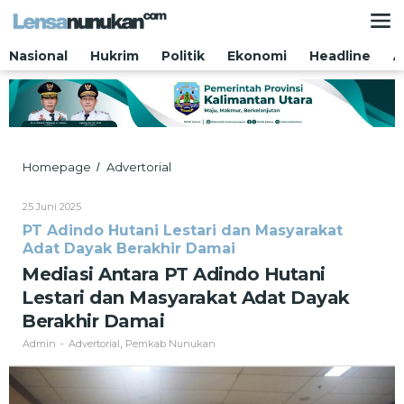
Lewati
ke
konten
Nasional
Hukrim
Politik
Ekonomi
Headline
A
Mediasi
Homepage
Advertorial
/
Antara
PT
Oleh
25 Juni 2025
Adindo
Admin
PT Adindo Hutani Lestari dan Masyarakat
Hutani
Adat Dayak Berakhir Damai
Lestari
dan
Mediasi Antara PT Adindo Hutani
Masyarakat
Lestari dan Masyarakat Adat Dayak
Adat
Dayak
Berakhir Damai
Berakhir
Admin
Advertorial
Pemkab Nunukan
Damai
-
,