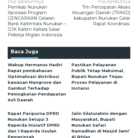
Navigasi
Pos sebelumnya
Pos berikutnya
Pemkab Nunukan
Tim Percepatan Akses
pos
Apresiasi Program
Keuangan Daerah (TPAKD)
GENCARKAN Gelaran
kabupaten Nunukan Gelar
Bank Kaltimtara Nunukan –
Rapat Koordinasi.
OJK Kaltim Kaltara Sasar
Pekerja Migran Indonesia
Baca Juga
Wabup Hermanus Hadiri
Pastikan Pelayanan
Rapat pembahasan
Publik Tetap Maksimal,
Optimalisasi distribusi
Bupati Nunukan Tinjau
kawasan Mangrove dan
Proses Pelayanan di
Gambut Terhadap
Instansi
Peningkatan Pendapatan
Asli Daerah
Rapat Paripurna DPRD
Jalin Silaturahmi dengan
Nunukan Setujui 3
Masyarakat, Bupati
Raperda Inisiatif DPRD
Nunukan Safari
dan 1 Raperda Usulan
Ramadhan di Masjid Jami’
Pemerintah
Al Ikhlas