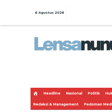
Lewati
ke
konten
6 Agustus 2026
Headline
Nasional
Politik
Huk
Redaksi & Management
Pedoman Medi