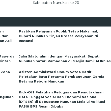
Kabupaten Nunukan ke 26
an
Pastikan Pelayanan Publik Tetap Maksimal,
e dan
Bupati Nunukan Tinjau Proses Pelayanan di
n Asli
Instansi
 Raperda
Jalin Silaturahmi dengan Masyarakat, Bupati
rintah
Nunukan Safari Ramadhan di Masjid Jami’ Al Ikhlas
 Zona
Asisten Administrasi Umum Setda Hadiri
Peletakan Batu Pertama Pembangunan Gereja
Betania Reborn Nunukan
Kick-Off Pelatihan Petugas dan Pemutakhiran
angunan
Data Tunggal Sosial dan Ekonomi Nasional
(DTSEN) di Kabupaten Nunukan Melalui Aplikasi
FASIH BPS Resmi Dibuka