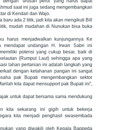
n dengan “urusan perut” yang harus dapat
Mahmud saat ini juga sedang mengembangkan
tar di Kendari dan Wajo.
 baru ada 2 titik, jadi kita akan mengikuti Bill
titik, mudah mudahan di Nunukan bisa buka
ku harus menjadwalkan kunjungannya Ke
 mendapat undangan H. Irwan Sabri ini
miliki potensi yang cukup besar, baik di
kelautan (Rumput Laut) sehingga apa yang
si lahan pertanian ini adalah langkah yang
 terkait dengan ketahanan pangan ini sangat
usaha pak Bupati mengembangkan sektor
arilah kita dapat mensupport pak Bupati ini”,
ajak untuk dapat bersama sama mendukung
n kita sekarang ini gigih untuk bekerja
egara kita menjadi penghasil swasembada
nukan yang diwakili oleh Kepala Bappeda