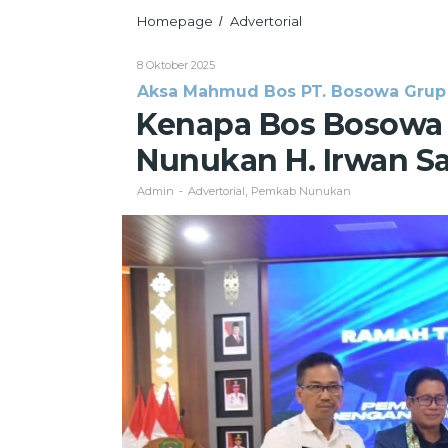
Kenapa
Homepage
Advertorial
/
Bos
Bosowa
Oleh
8 Oktober 2025
Grup
Admin
Aksa Mahmud Bos PT. Bosowa Grup 
Samakan
Bupati
Kenapa Bos Bosowa
Nunukan
H.
Nunukan H. Irwan Sa
Irwan
Sabri
Admin
Advertorial
Pemkab Nunukan
-
,
dengan
Bill
Gates
?