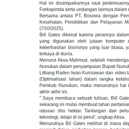
Hal ini disampaikannya saat pertemuann
Forkopimda serta undangan lainnya dalam
Bersama antara PT. Bosowa dengan Pem
Kesehatan, Pendidikan dan Pelayanan Ma
(7/10/2025).
Bill Gates dikenal karena perannya dal
yang digunakan oleh jutaan komputer d
keberhasilan bisnisnya yang luar biasa,
terkaya di dunia.
Menurut Aksa Mahmud, setelah mendengar
Nunukan dalam penyampaian Bupati Nunuka
Litbang Raden Iwan Kurniawan dan video ta
(Optimalisasi lahan) dalam rangka ketah
Pemkab Nunukan, maka menurutnya hal in
akhir akhir ini.
” Saya membaca sebuah tulisan, Bill Gate
sekarang ini mulai membuat lahan pertanian
ratusan ribu hektar. Tantangan dan pelu
teknologi, tetapi di isi perut”, ungkap Aksa.
Menurutnya Bil Gates melihat di masa d