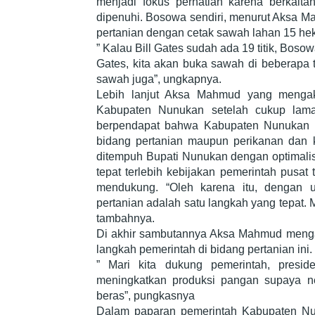
menjadi fokus perhatian karena berkaita
dipenuhi. Bosowa sendiri, menurut Aksa 
pertanian dengan cetak sawah lahan 15 hek
” Kalau Bill Gates sudah ada 19 titik, Bosowa
Gates, kita akan buka sawah di beberapa 
sawah juga”, ungkapnya.
Lebih lanjut Aksa Mahmud yang menga
Kabupaten Nunukan setelah cukup lama
berpendapat bahwa Kabupaten Nunukan me
bidang pertanian maupun perikanan dan 
ditempuh Bupati Nunukan dengan optimalisa
tepat terlebih kebijakan pemerintah pusat
mendukung. “Oleh karena itu, dengan 
pertanian adalah satu langkah yang tepat. M
tambahnya.
Di akhir sambutannya Aksa Mahmud meng
langkah pemerintah di bidang pertanian ini.
” Mari kita dukung pemerintah, preside
meningkatkan produksi pangan supaya n
beras”, pungkasnya
Dalam paparan pemerintah Kabupaten Nu