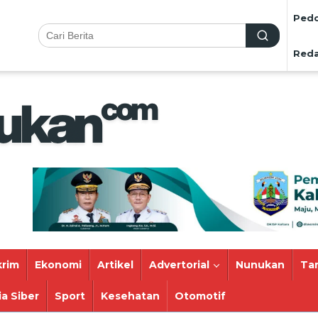
Pedo
Reda
rim
Ekonomi
Artikel
Advertorial
Nunukan
Ta
a Siber
Sport
Kesehatan
Otomotif