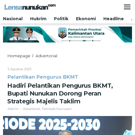
Lewati
ke
konten
Nasional
Hukrim
Politik
Ekonomi
Headline
A
Hadiri
Homepage
Advertorial
/
Pelantikan
Pengurus
Oleh
5 Agustus 2025
BKMT,
Admin
Pelantikan Pengurus BKMT
Bupati
Nunukan
Hadiri Pelantikan Pengurus BKMT,
Dorong
Bupati Nunukan Dorong Peran
Peran
Strategis
Strategis Majelis Taklim
Majelis
Admin
Advertorial
Pemkab Nunukan
-
,
Taklim