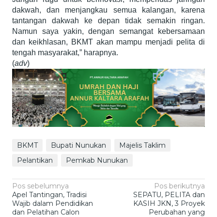
dakwah, dan menjangkau semua kalangan, karena
tantangan dakwah ke depan tidak semakin ringan.
Namun saya yakin, dengan semangat kebersamaan
dan keikhlasan, BKMT akan mampu menjadi pelita di
tengah masyarakat,” harapnya.
(
adv
)
BKMT
Bupati Nunukan
Majelis Taklim
Pelantikan
Pemkab Nunukan
Navigasi
Pos sebelumnya
Pos berikutnya
Apel Tantingan, Tradisi
SEPATU, PELITA dan
pos
Wajib dalam Pendidikan
KASIH JKN, 3 Proyek
dan Pelatihan Calon
Perubahan yang