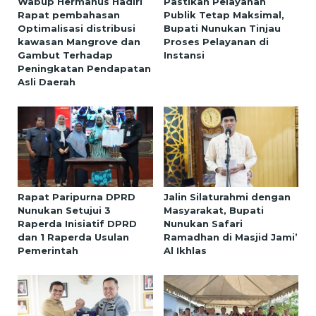
Wabup Hermanus Hadiri
Pastikan Pelayanan
Rapat pembahasan
Publik Tetap Maksimal,
Optimalisasi distribusi
Bupati Nunukan Tinjau
kawasan Mangrove dan
Proses Pelayanan di
Gambut Terhadap
Instansi
Peningkatan Pendapatan
Asli Daerah
Rapat Paripurna DPRD
Jalin Silaturahmi dengan
Nunukan Setujui 3
Masyarakat, Bupati
Raperda Inisiatif DPRD
Nunukan Safari
dan 1 Raperda Usulan
Ramadhan di Masjid Jami’
Pemerintah
Al Ikhlas