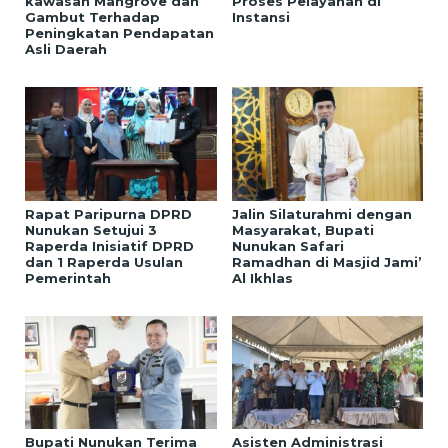
kawasan Mangrove dan
Proses Pelayanan di
Gambut Terhadap
Instansi
Peningkatan Pendapatan
Asli Daerah
Rapat Paripurna DPRD
Jalin Silaturahmi dengan
Nunukan Setujui 3
Masyarakat, Bupati
Raperda Inisiatif DPRD
Nunukan Safari
dan 1 Raperda Usulan
Ramadhan di Masjid Jami’
Pemerintah
Al Ikhlas
Bupati Nunukan Terima
Asisten Administrasi