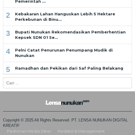
Pemerintah …
2
Kebakaran Lahan Hanguskan Lebih 5 Hektare
Perkebunan di Binu…
3
Bupati Nunukan Rekomendasikan Pemberhentian
Kepsek SDN 01 Se…
4
Pelni Catat Penurunan Penumpang Mudik di
Nunukan
5
Ramadhan dan Pekikan dari Saf Paling Belakang
Cari
untuk:
Copyright © 2025 All Rights Reserved. PT. LENSA NUNUKAN DIGITAL
KREATIF
Pedoman Media Siber
Redaksi & Management