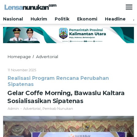
Lewati
ke
konten
Nasional
Hukrim
Politik
Ekonomi
Headline
A
Gelar
Homepage
Advertorial
/
Coffe
Morning,
Oleh
11 November 2025
Bawaslu
Admin
Realisasi Program Rencana Perubahan
Kaltara
Sipatenas
Sosialisasikan
Sipatenas
Gelar Coffe Morning, Bawaslu Kaltara
Sosialisasikan Sipatenas
Admin
Advertorial
Pemkab Nunukan
-
,