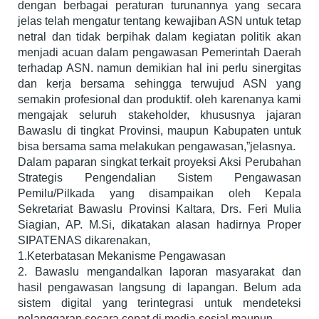
dengan berbagai peraturan turunannya yang secara
jelas telah mengatur tentang kewajiban ASN untuk tetap
netral dan tidak berpihak dalam kegiatan politik akan
menjadi acuan dalam pengawasan Pemerintah Daerah
terhadap ASN. namun demikian hal ini perlu sinergitas
dan kerja bersama sehingga terwujud ASN yang
semakin profesional dan produktif. oleh karenanya kami
mengajak seluruh stakeholder, khususnya jajaran
Bawaslu di tingkat Provinsi, maupun Kabupaten untuk
bisa bersama sama melakukan pengawasan,”jelasnya.
Dalam paparan singkat terkait proyeksi Aksi Perubahan
Strategis Pengendalian Sistem Pengawasan
Pemilu/Pilkada yang disampaikan oleh Kepala
Sekretariat Bawaslu Provinsi Kaltara, Drs. Feri Mulia
Siagian, AP. M.Si, dikatakan alasan hadirnya Proper
SIPATENAS dikarenakan,
1.Keterbatasan Mekanisme Pengawasan
2. Bawaslu mengandalkan laporan masyarakat dan
hasil pengawasan langsung di lapangan. Belum ada
sistem digital yang terintegrasi untuk mendeteksi
pelanggaran secara cepat di media sosial maupun.