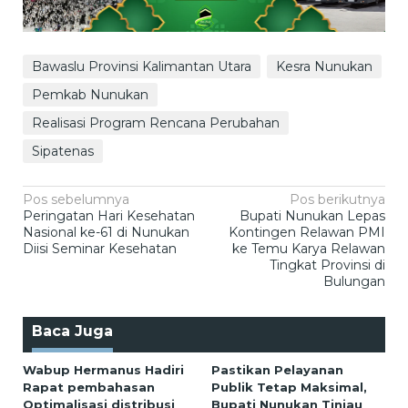
Bawaslu Provinsi Kalimantan Utara
Kesra Nunukan
Pemkab Nunukan
Realisasi Program Rencana Perubahan
Sipatenas
Navigasi
Pos sebelumnya
Pos berikutnya
Peringatan Hari Kesehatan
Bupati Nunukan Lepas
pos
Nasional ke-61 di Nunukan
Kontingen Relawan PMI
Diisi Seminar Kesehatan
ke Temu Karya Relawan
Tingkat Provinsi di
Bulungan
Baca Juga
Wabup Hermanus Hadiri
Pastikan Pelayanan
Rapat pembahasan
Publik Tetap Maksimal,
Optimalisasi distribusi
Bupati Nunukan Tinjau