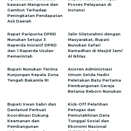
kawasan Mangrove dan
Proses Pelayanan di
Gambut Terhadap
Instansi
Peningkatan Pendapatan
Asli Daerah
Rapat Paripurna DPRD
Jalin Silaturahmi dengan
Nunukan Setujui 3
Masyarakat, Bupati
Raperda Inisiatif DPRD
Nunukan Safari
dan 1 Raperda Usulan
Ramadhan di Masjid Jami’
Pemerintah
Al Ikhlas
Bupati Nunukan Terima
Asisten Administrasi
Kunjungan Kepala Zona
Umum Setda Hadiri
Tengah Bakamla RI
Peletakan Batu Pertama
Pembangunan Gereja
Betania Reborn Nunukan
Bupati Irwan Sabri dan
Kick-Off Pelatihan
Danlanud Perkuat
Petugas dan
Koordinasi Dukung
Pemutakhiran Data
Keamanan dan
Tunggal Sosial dan
Pembangunan
Ekonomi Nasional