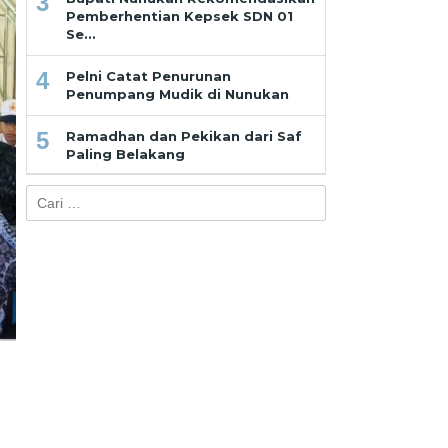
3
Pemberhentian Kepsek SDN 01
Se…
4
Pelni Catat Penurunan
Penumpang Mudik di Nunukan
5
Ramadhan dan Pekikan dari Saf
Paling Belakang
Cari
untuk: