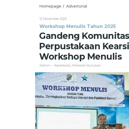
Gandeng
Homepage
Advertorial
/
Komunitas
Yuk
Oleh
12 November 2025
Menulis,
Admin
Workshop Menulis Tahun 2025
Dinas
Perpustakaan
Gandeng Komunitas 
Kearsipan
Kab
Perpustakaan Kears
Nunukan
Gelar
Workshop Menulis
Workshop
Menulis
Admin
Advertorial
Pemkab Nunukan
-
,