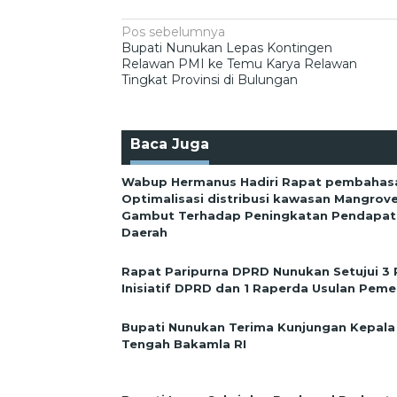
Navigasi
Pos sebelumnya
Bupati Nunukan Lepas Kontingen
pos
Relawan PMI ke Temu Karya Relawan
Tingkat Provinsi di Bulungan
Baca Juga
Wabup Hermanus Hadiri Rapat pembahas
Optimalisasi distribusi kawasan Mangrov
Gambut Terhadap Peningkatan Pendapata
Daerah
Rapat Paripurna DPRD Nunukan Setujui 3
Inisiatif DPRD dan 1 Raperda Usulan Peme
Bupati Nunukan Terima Kunjungan Kepala
Tengah Bakamla RI