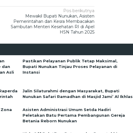
Pos berikutnya
Mewakil Bupati Nunukan, Asisten
Pemerintahan dan Kesra Membacakan
Sambutan Menteri Kesehatan RI di Apel
HSN Tahun 2025
an
Pastikan Pelayanan Publik Tetap Maksimal,
e dan
Bupati Nunukan Tinjau Proses Pelayanan di
n Asli
Instansi
 Raperda
Jalin Silaturahmi dengan Masyarakat, Bupati
rintah
Nunukan Safari Ramadhan di Masjid Jami’ Al Ikhlas
 Zona
Asisten Administrasi Umum Setda Hadiri
Peletakan Batu Pertama Pembangunan Gereja
Betania Reborn Nunukan