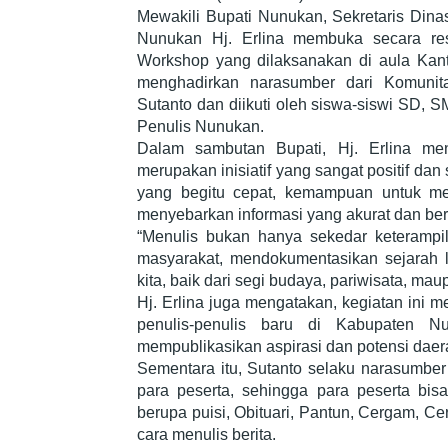
Mewakili Bupati Nunukan, Sekretaris Din
Nunukan Hj. Erlina membuka secara res
Workshop yang dilaksanakan di aula Kant
menghadirkan narasumber dari Komunit
Sutanto dan diikuti oleh siswa-siswi SD, S
Penulis Nunukan.
Dalam sambutan Bupati, Hj. Erlina me
merupakan inisiatif yang sangat positif dan s
yang begitu cepat, kemampuan untuk me
menyebarkan informasi yang akurat dan ber
“Menulis bukan hanya sekedar keterampil
masyarakat, mendokumentasikan sejarah l
kita, baik dari segi budaya, pariwisata, ma
Hj. Erlina juga mengatakan, kegiatan ini
penulis-penulis baru di Kabupaten
mempublikasikan aspirasi dan potensi daera
Sementara itu, Sutanto selaku narasumber
para peserta, sehingga para peserta bi
berupa puisi, Obituari, Pantun, Cergam, Cer
cara menulis berita.