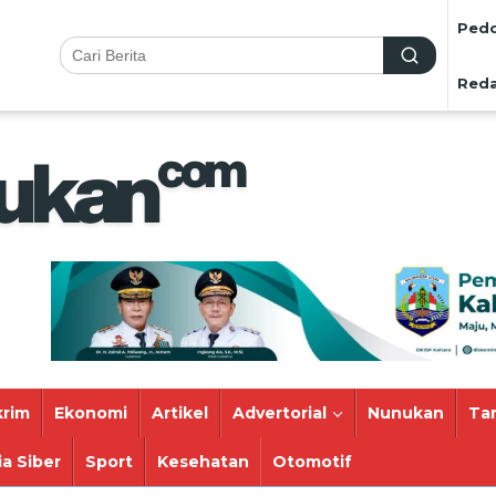
Pedo
Reda
rim
Ekonomi
Artikel
Advertorial
Nunukan
Ta
a Siber
Sport
Kesehatan
Otomotif