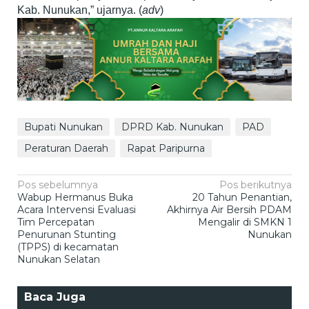
Kab. Nunukan,” ujarnya. (
adv
)
Bupati Nunukan
DPRD Kab. Nunukan
PAD
Peraturan Daerah
Rapat Paripurna
Navigasi
Pos sebelumnya
Pos berikutnya
Wabup Hermanus Buka
20 Tahun Penantian,
pos
Acara Intervensi Evaluasi
Akhirnya Air Bersih PDAM
Tim Percepatan
Mengalir di SMKN 1
Penurunan Stunting
Nunukan
(TPPS) di kecamatan
Nunukan Selatan
Baca Juga