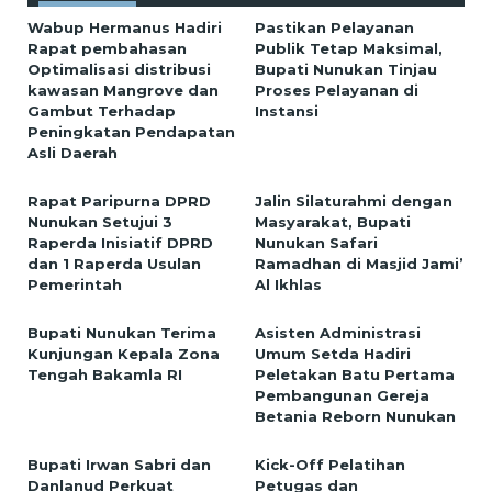
Wabup Hermanus Hadiri
Pastikan Pelayanan
Rapat pembahasan
Publik Tetap Maksimal,
Optimalisasi distribusi
Bupati Nunukan Tinjau
kawasan Mangrove dan
Proses Pelayanan di
Gambut Terhadap
Instansi
Peningkatan Pendapatan
Asli Daerah
Rapat Paripurna DPRD
Jalin Silaturahmi dengan
Nunukan Setujui 3
Masyarakat, Bupati
Raperda Inisiatif DPRD
Nunukan Safari
dan 1 Raperda Usulan
Ramadhan di Masjid Jami’
Pemerintah
Al Ikhlas
Bupati Nunukan Terima
Asisten Administrasi
Kunjungan Kepala Zona
Umum Setda Hadiri
Tengah Bakamla RI
Peletakan Batu Pertama
Pembangunan Gereja
Betania Reborn Nunukan
Bupati Irwan Sabri dan
Kick-Off Pelatihan
Danlanud Perkuat
Petugas dan