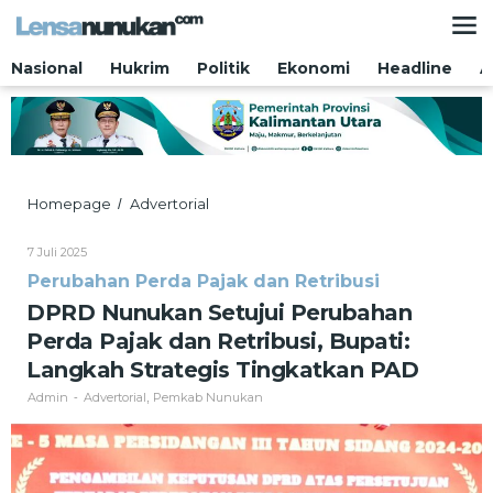
Lewati
ke
konten
Nasional
Hukrim
Politik
Ekonomi
Headline
A
DPRD
Homepage
Advertorial
/
Nunukan
Setujui
Oleh
7 Juli 2025
Perubahan
Admin
Perubahan Perda Pajak dan Retribusi
Perda
Pajak
DPRD Nunukan Setujui Perubahan
dan
Perda Pajak dan Retribusi, Bupati:
Retribusi,
Bupati:
Langkah Strategis Tingkatkan PAD
Langkah
Admin
Advertorial
Pemkab Nunukan
-
,
Strategis
Tingkatkan
PAD