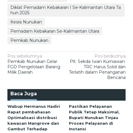
Diklat Pemadam Kebakaran I Se-Kalimantan Utara Ta
hun 2025
Kesra Nunukan
Pemadam Kebakaran Se-Kalimantan Utara
Pemkab Nunukan
Navigasi
Pos sebelumnya
Pos berikutnya
Pemkab Nunukan Gelar
Plt. Sekda Iwan Kurniawan:
pos
FGD Pengelolaan Barang
TRC Harus Solid dan
Milik Daerah
Terlatih dalam Penanganan
Bencana
Baca Juga
Wabup Hermanus Hadiri
Pastikan Pelayanan
Rapat pembahasan
Publik Tetap Maksimal,
Optimalisasi distribusi
Bupati Nunukan Tinjau
kawasan Mangrove dan
Proses Pelayanan di
Gambut Terhadap
Instansi