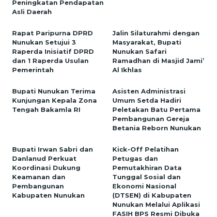
Peningkatan Pendapatan
Asli Daerah
Rapat Paripurna DPRD
Jalin Silaturahmi dengan
Nunukan Setujui 3
Masyarakat, Bupati
Raperda Inisiatif DPRD
Nunukan Safari
dan 1 Raperda Usulan
Ramadhan di Masjid Jami’
Pemerintah
Al Ikhlas
Bupati Nunukan Terima
Asisten Administrasi
Kunjungan Kepala Zona
Umum Setda Hadiri
Tengah Bakamla RI
Peletakan Batu Pertama
Pembangunan Gereja
Betania Reborn Nunukan
Bupati Irwan Sabri dan
Kick-Off Pelatihan
Danlanud Perkuat
Petugas dan
Koordinasi Dukung
Pemutakhiran Data
Keamanan dan
Tunggal Sosial dan
Pembangunan
Ekonomi Nasional
Kabupaten Nunukan
(DTSEN) di Kabupaten
Nunukan Melalui Aplikasi
FASIH BPS Resmi Dibuka