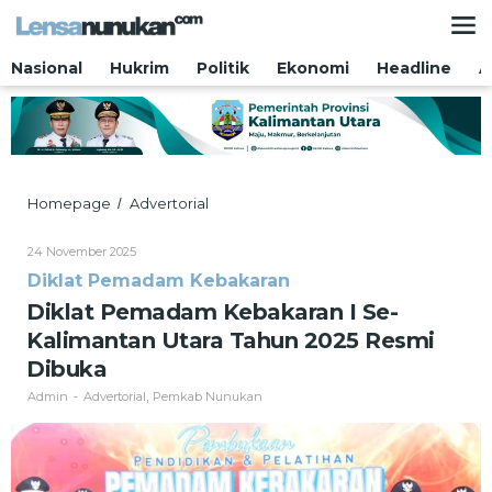
Lewati
ke
konten
Nasional
Hukrim
Politik
Ekonomi
Headline
A
Diklat
Homepage
Advertorial
/
Pemadam
Kebakaran
Oleh
24 November 2025
I
Admin
Diklat Pemadam Kebakaran
Se-
Kalimantan
Diklat Pemadam Kebakaran I Se-
Utara
Kalimantan Utara Tahun 2025 Resmi
Tahun
2025
Dibuka
Resmi
Admin
Advertorial
Pemkab Nunukan
-
,
Dibuka