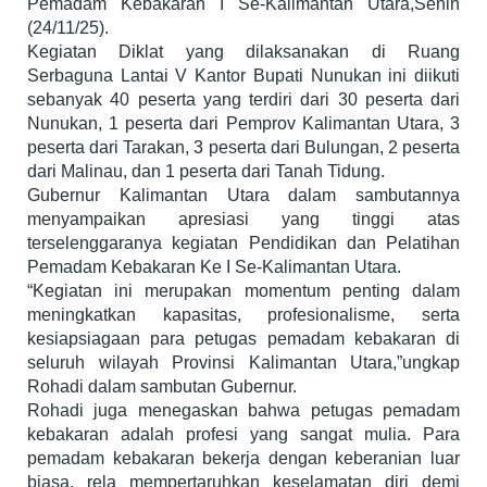
Pemadam Kebakaran I Se-Kalimantan Utara,Senin
(24/11/25).
Kegiatan Diklat yang dilaksanakan di Ruang
Serbaguna Lantai V Kantor Bupati Nunukan ini diikuti
sebanyak 40 peserta yang terdiri dari 30 peserta dari
Nunukan, 1 peserta dari Pemprov Kalimantan Utara, 3
peserta dari Tarakan, 3 peserta dari Bulungan, 2 peserta
dari Malinau, dan 1 peserta dari Tanah Tidung.
Gubernur Kalimantan Utara dalam sambutannya
menyampaikan apresiasi yang tinggi atas
terselenggaranya kegiatan Pendidikan dan Pelatihan
Pemadam Kebakaran Ke I Se-Kalimantan Utara.
“Kegiatan ini merupakan momentum penting dalam
meningkatkan kapasitas, profesionalisme, serta
kesiapsiagaan para petugas pemadam kebakaran di
seluruh wilayah Provinsi Kalimantan Utara,”ungkap
Rohadi dalam sambutan Gubernur.
Rohadi juga menegaskan bahwa petugas pemadam
kebakaran adalah profesi yang sangat mulia. Para
pemadam kebakaran bekerja dengan keberanian luar
biasa, rela mempertaruhkan keselamatan diri demi