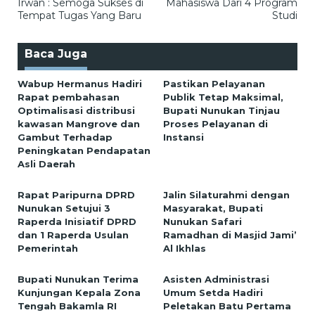
Irwan : Semoga Sukses di
Mahasiswa Dari 4 Program
Tempat Tugas Yang Baru
Studi
Baca Juga
Wabup Hermanus Hadiri
Pastikan Pelayanan
Rapat pembahasan
Publik Tetap Maksimal,
Optimalisasi distribusi
Bupati Nunukan Tinjau
kawasan Mangrove dan
Proses Pelayanan di
Gambut Terhadap
Instansi
Peningkatan Pendapatan
Asli Daerah
Rapat Paripurna DPRD
Jalin Silaturahmi dengan
Nunukan Setujui 3
Masyarakat, Bupati
Raperda Inisiatif DPRD
Nunukan Safari
dan 1 Raperda Usulan
Ramadhan di Masjid Jami’
Pemerintah
Al Ikhlas
Bupati Nunukan Terima
Asisten Administrasi
Kunjungan Kepala Zona
Umum Setda Hadiri
Tengah Bakamla RI
Peletakan Batu Pertama