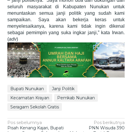
– janji politiknya. “Saya mohon doa dan dukungan dari
seluruh masyarakat di Kabupaten Nunukan untuk
menuntaskan semua janji politik yang sudah kami
sampaikan. Saya akan bekerja keras untuk
menyelesaikanya, karena kami tidak ingin dikenal
sebagai pemimpin yang suka ingkar janji,” kata Irwan.
(
adv
)
Bupati Nunukan
Janji Politik
Kecamatan Krayan
Pemkab Nunukan
Seragam Sekolah Gratis
Navigasi
Pos sebelumnya
Pos berikutnya
Pisah Kenang Kajari, Bupati
PNN Wisuda 390
pos