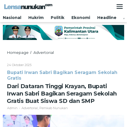
Lewati
ke
konten
Nasional
Hukrim
Politik
Ekonomi
Headline
A
Dari
Homepage
Advertorial
/
Dataran
Tinggi
Oleh
24 Oktober 2025
Krayan,
Admin
Bupati Irwan Sabri Bagikan Seragam Sekolah
Bupati
Gratis
Irwan
Sabri
Dari Dataran Tinggi Krayan, Bupati
Bagikan
Irwan Sabri Bagikan Seragam Sekolah
Seragam
Sekolah
Gratis Buat Siswa SD dan SMP
Gratis
Admin
Advertorial
Pemkab Nunukan
Buat
-
,
Siswa
SD
dan