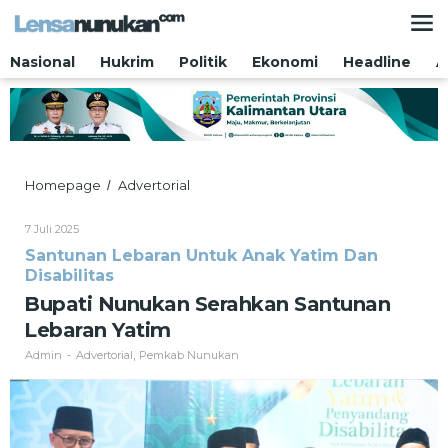
Lewati
ke
konten
Nasional
Hukrim
Politik
Ekonomi
Headline
A
Bupati
Homepage
Advertorial
/
Nunukan
Serahkan
Oleh
7 Juli 2025
Santunan
Admin
Santunan Lebaran Untuk Anak Yatim Dan
Lebaran
Disabilitas
Yatim
Bupati Nunukan Serahkan Santunan
Lebaran Yatim
Admin
Advertorial
Pemkab Nunukan
-
,