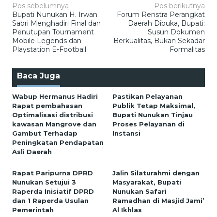
Navigasi
Pos sebelumnya
Pos berikutnya
Bupati Nunukan H. Irwan
Forum Renstra Perangkat
pos
Sabri Menghadiri Final dan
Daerah Dibuka, Bupati:
Penutupan Tournament
Susun Dokumen
Mobile Legends dan
Berkualitas, Bukan Sekadar
Playstation E-Football
Formalitas
Baca Juga
Wabup Hermanus Hadiri
Pastikan Pelayanan
Rapat pembahasan
Publik Tetap Maksimal,
Optimalisasi distribusi
Bupati Nunukan Tinjau
kawasan Mangrove dan
Proses Pelayanan di
Gambut Terhadap
Instansi
Peningkatan Pendapatan
Asli Daerah
Rapat Paripurna DPRD
Jalin Silaturahmi dengan
Nunukan Setujui 3
Masyarakat, Bupati
Raperda Inisiatif DPRD
Nunukan Safari
dan 1 Raperda Usulan
Ramadhan di Masjid Jami’
Pemerintah
Al Ikhlas