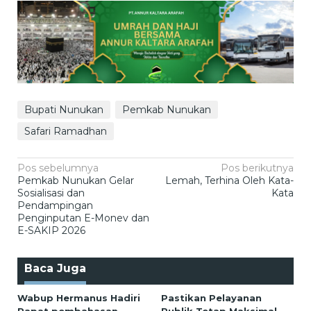
Bupati Nunukan
Pemkab Nunukan
Safari Ramadhan
Navigasi
Pos sebelumnya
Pos berikutnya
Pemkab Nunukan Gelar
Lemah, Terhina Oleh Kata-
pos
Sosialisasi dan
Kata
Pendampingan
Penginputan E-Monev dan
E-SAKIP 2026
Baca Juga
Wabup Hermanus Hadiri
Pastikan Pelayanan