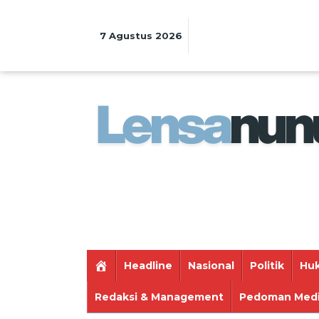
Lewati
ke
konten
7 Agustus 2026
Headline
Nasional
Politik
Huk
Redaksi & Management
Pedoman Medi