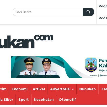
Pedo
Reda
rim
Ekonomi
Artikel
Advertorial
Nunukan
Ta
a Siber
Sport
Kesehatan
Otomotif