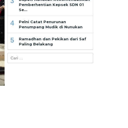
3
Pemberhentian Kepsek SDN 01
Se…
4
Pelni Catat Penurunan
Penumpang Mudik di Nunukan
5
Ramadhan dan Pekikan dari Saf
Paling Belakang
Cari
untuk: