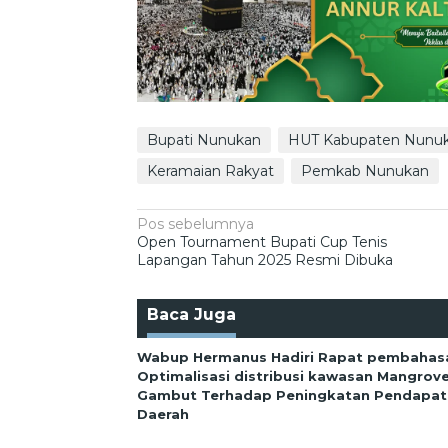
Bupati Nunukan
HUT Kabupaten Nunuk
Keramaian Rakyat
Pemkab Nunukan
Navigasi
Pos sebelumnya
Open Tournament Bupati Cup Tenis
pos
Lapangan Tahun 2025 Resmi Dibuka
Baca Juga
Wabup Hermanus Hadiri Rapat pembahas
Optimalisasi distribusi kawasan Mangrov
Gambut Terhadap Peningkatan Pendapata
Daerah