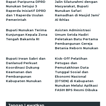
Rapat Paripurna DPRD
Jalin Silaturahmi dengan
Nunukan Setujui 3
Masyarakat, Bupati
Raperda Inisiatif DPRD
Nunukan Safari
dan 1 Raperda Usulan
Ramadhan di Masjid Jami’
Pemerintah
Al Ikhlas
Bupati Nunukan Terima
Asisten Administrasi
Kunjungan Kepala Zona
Umum Setda Hadiri
Tengah Bakamla RI
Peletakan Batu Pertama
Pembangunan Gereja
Betania Reborn Nunukan
Bupati Irwan Sabri dan
Kick-Off Pelatihan
Danlanud Perkuat
Petugas dan
Koordinasi Dukung
Pemutakhiran Data
Keamanan dan
Tunggal Sosial dan
Pembangunan
Ekonomi Nasional
Kabupaten Nunukan
(DTSEN) di Kabupaten
Nunukan Melalui Aplikasi
FASIH BPS Resmi Dibuka
Jangan Lewatkan