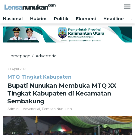
Lewati
ke
konten
Nasional
Hukrim
Politik
Ekonomi
Headline
A
Bupati
Homepage
Advertorial
/
Nunukan
Membuka
Oleh
19 April 2025
MTQ
Admin
MTQ Tingkat Kabupaten
XX
Tingkat
Bupati Nunukan Membuka MTQ XX
Kabupaten
Tingkat Kabupaten di Kecamatan
di
Kecamatan
Sembakung
Sembakung
Admin
Advertorial
Pemkab Nunukan
-
,