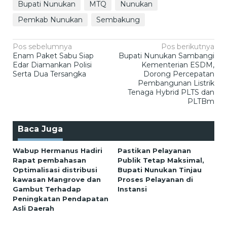
Bupati Nunukan
MTQ
Nunukan
Pemkab Nunukan
Sembakung
Navigasi
Pos sebelumnya
Pos berikutnya
Enam Paket Sabu Siap
Bupati Nunukan Sambangi
pos
Edar Diamankan Polisi
Kementerian ESDM,
Serta Dua Tersangka
Dorong Percepatan
Pembangunan Listrik
Tenaga Hybrid PLTS dan
PLTBm
Baca Juga
Wabup Hermanus Hadiri
Pastikan Pelayanan
Rapat pembahasan
Publik Tetap Maksimal,
Optimalisasi distribusi
Bupati Nunukan Tinjau
kawasan Mangrove dan
Proses Pelayanan di
Gambut Terhadap
Instansi
Peningkatan Pendapatan
Asli Daerah