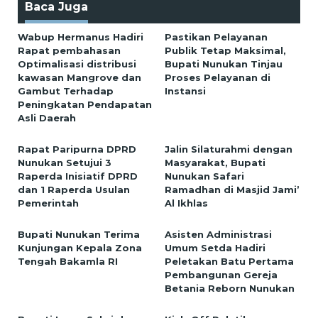
Baca Juga
Wabup Hermanus Hadiri
Pastikan Pelayanan
Rapat pembahasan
Publik Tetap Maksimal,
Optimalisasi distribusi
Bupati Nunukan Tinjau
kawasan Mangrove dan
Proses Pelayanan di
Gambut Terhadap
Instansi
Peningkatan Pendapatan
Asli Daerah
Rapat Paripurna DPRD
Jalin Silaturahmi dengan
Nunukan Setujui 3
Masyarakat, Bupati
Raperda Inisiatif DPRD
Nunukan Safari
dan 1 Raperda Usulan
Ramadhan di Masjid Jami’
Pemerintah
Al Ikhlas
Bupati Nunukan Terima
Asisten Administrasi
Kunjungan Kepala Zona
Umum Setda Hadiri
Tengah Bakamla RI
Peletakan Batu Pertama
Pembangunan Gereja
Betania Reborn Nunukan