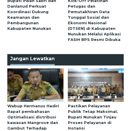
Bupati Irwan Sabri dan
Kick-Off Pelatihan
Danlanud Perkuat
Petugas dan
Koordinasi Dukung
Pemutakhiran Data
Keamanan dan
Tunggal Sosial dan
Pembangunan
Ekonomi Nasional
Kabupaten Nunukan
(DTSEN) di Kabupaten
Nunukan Melalui Aplikasi
FASIH BPS Resmi Dibuka
Jangan Lewatkan
Wabup Hermanus Hadiri
Pastikan Pelayanan
Rapat pembahasan
Publik Tetap Maksimal,
Optimalisasi distribusi
Bupati Nunukan Tinjau
kawasan Mangrove dan
Proses Pelayanan di
Gambut Terhadap
Instansi