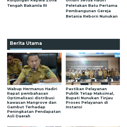
Kunjungan Kepala Zona
Umum Setda Hadiri
Tengah Bakamla RI
Peletakan Batu Pertama
Pembangunan Gereja
Betania Reborn Nunukan
Berita Utama
Wabup Hermanus Hadiri
Pastikan Pelayanan
Rapat pembahasan
Publik Tetap Maksimal,
Optimalisasi distribusi
Bupati Nunukan Tinjau
kawasan Mangrove dan
Proses Pelayanan di
Gambut Terhadap
Instansi
Peningkatan Pendapatan
Asli Daerah