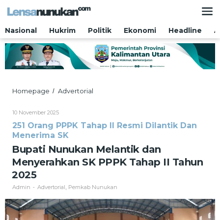
Lewati
ke
konten
Nasional
Hukrim
Politik
Ekonomi
Headline
A
Bupati
Homepage
Advertorial
/
Nunukan
Melantik
Oleh
10 November 2025
dan
Admin
251 Orang PPPK Tahap II Resmi Dilantik Dan
Menyerahkan
Menerima SK
SK
PPPK
Bupati Nunukan Melantik dan
Tahap
Menyerahkan SK PPPK Tahap II Tahun
II
Tahun
2025
2025
Admin
Advertorial
Pemkab Nunukan
-
,