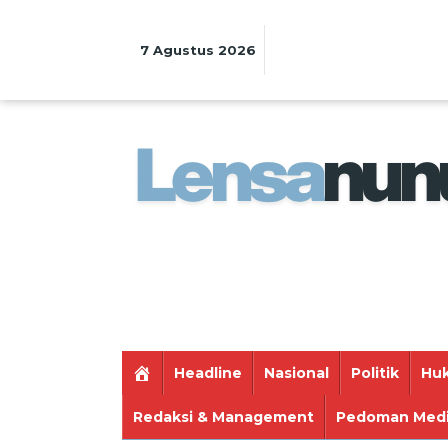
Lewati
ke
konten
7 Agustus 2026
Headline
Nasional
Politik
Huk
Redaksi & Management
Pedoman Medi