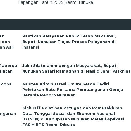
Lapangan Tahun 2025 Resmi Dibuka
an
Pastikan Pelayanan Publik Tetap Maksimal,
e dan
Bupati Nunukan Tinjau Proses Pelayanan di
n Asli
Instansi
 Raperda
Jalin Silaturahmi dengan Masyarakat, Bupati
rintah
Nunukan Safari Ramadhan di Masjid Jami’ Al Ikhlas
 Zona
Asisten Administrasi Umum Setda Hadiri
Peletakan Batu Pertama Pembangunan Gereja
Betania Reborn Nunukan
Kick-Off Pelatihan Petugas dan Pemutakhiran
angunan
Data Tunggal Sosial dan Ekonomi Nasional
(DTSEN) di Kabupaten Nunukan Melalui Aplikasi
FASIH BPS Resmi Dibuka