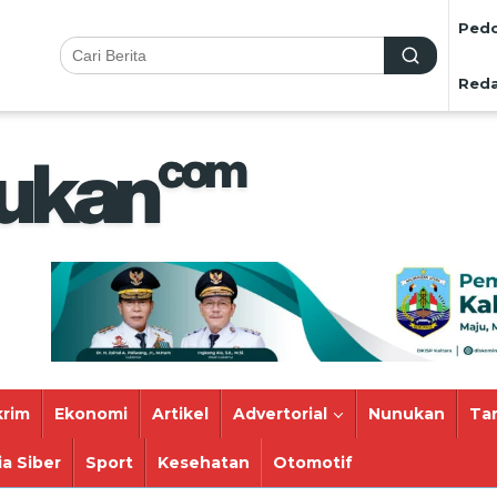
Pedo
Reda
rim
Ekonomi
Artikel
Advertorial
Nunukan
Ta
a Siber
Sport
Kesehatan
Otomotif