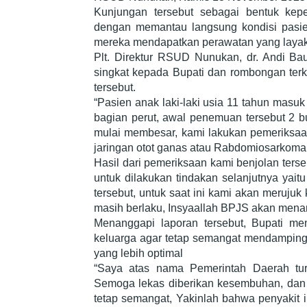
Kunjungan tersebut sebagai bentuk kep
dengan memantau langsung kondisi pasi
mereka mendapatkan perawatan yang layak
Plt. Direktur RSUD Nunukan, dr. Andi B
singkat kepada Bupati dan rombongan terka
tersebut.
“Pasien anak laki-laki usia 11 tahun mas
bagian perut, awal penemuan tersebut 2 b
mulai membesar, kami lakukan pemeriksaan l
jaringan otot ganas atau Rabdomiosarkoma
Hasil dari pemeriksaan kami benjolan ter
untuk dilakukan tindakan selanjutnya yait
tersebut, untuk saat ini kami akan meruj
masih berlaku, Insyaallah BPJS akan mena
Menanggapi laporan tersebut, Bupati m
keluarga agar tetap semangat mendamping
yang lebih optimal
“Saya atas nama Pemerintah Daerah turu
Semoga lekas diberikan kesembuhan, dan bi
tetap semangat, Yakinlah bahwa penyakit i