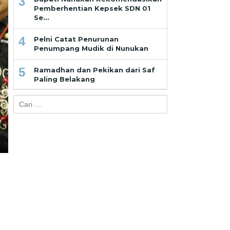
3
Pemberhentian Kepsek SDN 01
Se…
4
Pelni Catat Penurunan
Penumpang Mudik di Nunukan
5
Ramadhan dan Pekikan dari Saf
Paling Belakang
Cari
untuk: