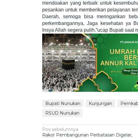
mendoakan yang terbaik untuk kesembuhan
pesankan untuk memberikan pelayanan terba
Daerah, semoga bisa meringankan beb
perkembangannya, Jaga kesehatan ya Bu
Insya Allah segera pulih.”ucap Bupati saat
Bupati Nunukan
Kunjungan
Pemkab
RSUD Nunukan
Navigasi
Pos sebelumnya
Rakor Pembangunan Perbatasan Digelar,