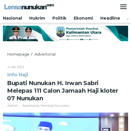
Lewati
ke
konten
Nasional
Hukrim
Politik
Ekonomi
Headline
A
Bupati
Homepage
Advertorial
/
Nunukan
H.
Oleh
4 Mei 2025
Irwan
Admin
Info Haji
Sabri
Melepas
Bupati Nunukan H. Irwan Sabri
111
Melepas 111 Calon Jamaah Haji kloter
Calon
Jamaah
07 Nunukan
Haji
Admin
Advertorial
Pemkab Nunukan
-
,
kloter
07
Nunukan