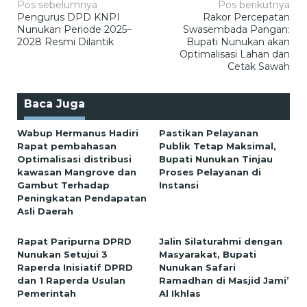
Navigasi
Pos sebelumnya
Pos berikutnya
Pengurus DPD KNPI
Rakor Percepatan
pos
Nunukan Periode 2025–
Swasembada Pangan:
2028 Resmi Dilantik
Bupati Nunukan akan
Optimalisasi Lahan dan
Cetak Sawah
Baca Juga
Wabup Hermanus Hadiri
Pastikan Pelayanan
Rapat pembahasan
Publik Tetap Maksimal,
Optimalisasi distribusi
Bupati Nunukan Tinjau
kawasan Mangrove dan
Proses Pelayanan di
Gambut Terhadap
Instansi
Peningkatan Pendapatan
Asli Daerah
Rapat Paripurna DPRD
Jalin Silaturahmi dengan
Nunukan Setujui 3
Masyarakat, Bupati
Raperda Inisiatif DPRD
Nunukan Safari
dan 1 Raperda Usulan
Ramadhan di Masjid Jami’
Pemerintah
Al Ikhlas