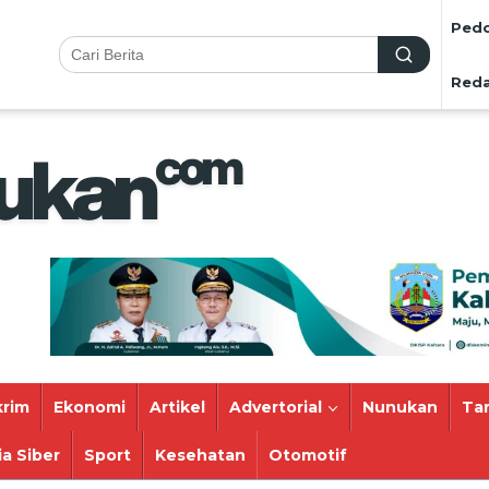
Pedo
Reda
rim
Ekonomi
Artikel
Advertorial
Nunukan
Ta
a Siber
Sport
Kesehatan
Otomotif