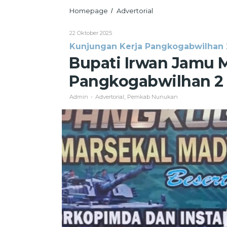
Bupati
Homepage
Advertorial
/
Irwan
Jamu
Oleh
22 Oktober 2025
Makan
Admin
Kunjungan Kerja Pangkogabwilhan 
Malam
Pangkogabwilhan
Bupati Irwan Jamu
2
Marsdya
Pangkogabwilhan 2 M
Khairil
Lubis
Admin
Advertorial
Pemkab Nunukan
-
,