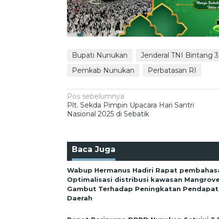
Bupati Nunukan
Jenderal TNI Bintang 3
Pemkab Nunukan
Perbatasan RI
Navigasi
Pos sebelumnya
Plt. Sekda Pimpin Upacara Hari Santri
pos
Nasional 2025 di Sebatik
Baca Juga
Wabup Hermanus Hadiri Rapat pembahas
Optimalisasi distribusi kawasan Mangrov
Gambut Terhadap Peningkatan Pendapata
Daerah