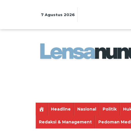
Lewati
ke
konten
7 Agustus 2026
Headline
Nasional
Politik
Huk
Redaksi & Management
Pedoman Medi