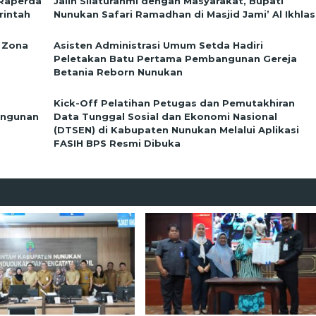
 Raperda
Jalin Silaturahmi dengan Masyarakat, Bupati
rintah
Nunukan Safari Ramadhan di Masjid Jami’ Al Ikhlas
 Zona
Asisten Administrasi Umum Setda Hadiri
Peletakan Batu Pertama Pembangunan Gereja
Betania Reborn Nunukan
Kick-Off Pelatihan Petugas dan Pemutakhiran
angunan
Data Tunggal Sosial dan Ekonomi Nasional
(DTSEN) di Kabupaten Nunukan Melalui Aplikasi
FASIH BPS Resmi Dibuka