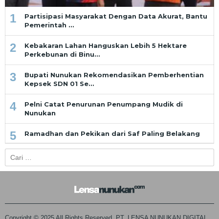
1
Partisipasi Masyarakat Dengan Data Akurat, Bantu
Pemerintah …
2
Kebakaran Lahan Hanguskan Lebih 5 Hektare
Perkebunan di Binu…
3
Bupati Nunukan Rekomendasikan Pemberhentian
Kepsek SDN 01 Se…
4
Pelni Catat Penurunan Penumpang Mudik di
Nunukan
5
Ramadhan dan Pekikan dari Saf Paling Belakang
Cari
untuk:
Copyright © 2025 All Rights Reserved. PT. LENSA NUNUKAN DIGITAL