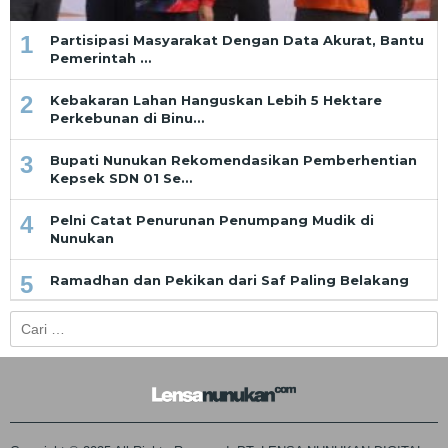
1
Partisipasi Masyarakat Dengan Data Akurat, Bantu
Pemerintah …
2
Kebakaran Lahan Hanguskan Lebih 5 Hektare
Perkebunan di Binu…
3
Bupati Nunukan Rekomendasikan Pemberhentian
Kepsek SDN 01 Se…
4
Pelni Catat Penurunan Penumpang Mudik di
Nunukan
5
Ramadhan dan Pekikan dari Saf Paling Belakang
Cari
untuk: