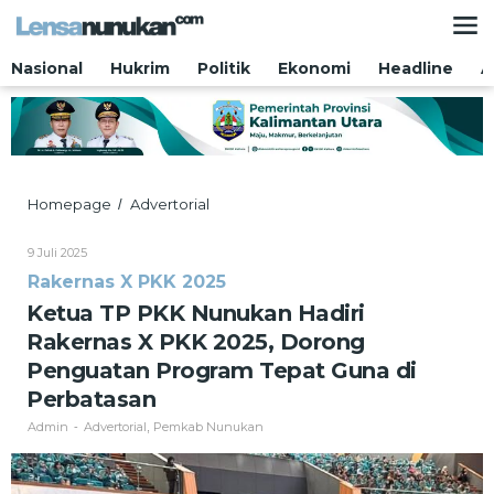
Lewati
ke
konten
Nasional
Hukrim
Politik
Ekonomi
Headline
A
Ketua
Homepage
Advertorial
/
TP
PKK
Oleh
9 Juli 2025
Nunukan
Admin
Rakernas X PKK 2025
Hadiri
Rakernas
Ketua TP PKK Nunukan Hadiri
X
Rakernas X PKK 2025, Dorong
PKK
2025,
Penguatan Program Tepat Guna di
Dorong
Perbatasan
Penguatan
Program
Admin
Advertorial
Pemkab Nunukan
-
,
Tepat
Guna
di