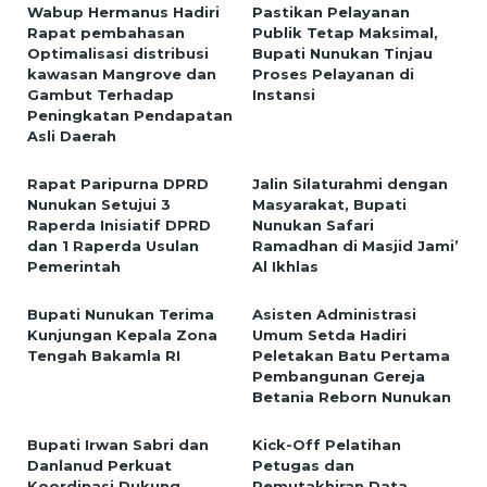
Wabup Hermanus Hadiri
Pastikan Pelayanan
Rapat pembahasan
Publik Tetap Maksimal,
Optimalisasi distribusi
Bupati Nunukan Tinjau
kawasan Mangrove dan
Proses Pelayanan di
Gambut Terhadap
Instansi
Peningkatan Pendapatan
Asli Daerah
Rapat Paripurna DPRD
Jalin Silaturahmi dengan
Nunukan Setujui 3
Masyarakat, Bupati
Raperda Inisiatif DPRD
Nunukan Safari
dan 1 Raperda Usulan
Ramadhan di Masjid Jami’
Pemerintah
Al Ikhlas
Bupati Nunukan Terima
Asisten Administrasi
Kunjungan Kepala Zona
Umum Setda Hadiri
Tengah Bakamla RI
Peletakan Batu Pertama
Pembangunan Gereja
Betania Reborn Nunukan
Bupati Irwan Sabri dan
Kick-Off Pelatihan
Danlanud Perkuat
Petugas dan
Koordinasi Dukung
Pemutakhiran Data