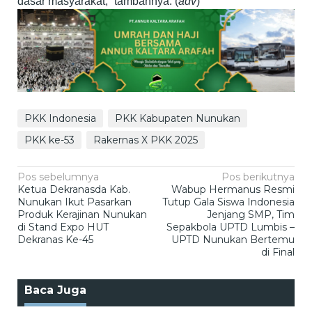
dasar masyarakat,” tambahnya. (
adv
)
PKK Indonesia
PKK Kabupaten Nunukan
PKK ke-53
Rakernas X PKK 2025
Navigasi
Pos sebelumnya
Pos berikutnya
Ketua Dekranasda Kab.
Wabup Hermanus Resmi
pos
Nunukan Ikut Pasarkan
Tutup Gala Siswa Indonesia
Produk Kerajinan Nunukan
Jenjang SMP, Tim
di Stand Expo HUT
Sepakbola UPTD Lumbis –
Dekranas Ke-45
UPTD Nunukan Bertemu
di Final
Baca Juga