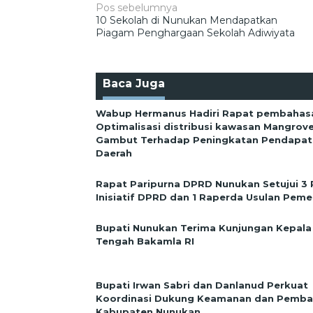
Navigasi
Pos sebelumnya
10 Sekolah di Nunukan Mendapatkan
pos
Piagam Penghargaan Sekolah Adiwiyata
Baca Juga
Wabup Hermanus Hadiri Rapat pembahas
Optimalisasi distribusi kawasan Mangrov
Gambut Terhadap Peningkatan Pendapata
Daerah
Rapat Paripurna DPRD Nunukan Setujui 3
Inisiatif DPRD dan 1 Raperda Usulan Peme
Bupati Nunukan Terima Kunjungan Kepala
Tengah Bakamla RI
Bupati Irwan Sabri dan Danlanud Perkuat
Koordinasi Dukung Keamanan dan Pemb
Kabupaten Nunukan