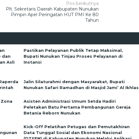
Pos berikutnya
Plt. Sekretaris Daerah Kabupaten Nunukan
Pimpin Apel Peringatan HUT PMI Ke 80
Tahun
an
Pastikan Pelayanan Publik Tetap Maksimal,
e dan
Bupati Nunukan Tinjau Proses Pelayanan di
n Asli
Instansi
 Raperda
Jalin Silaturahmi dengan Masyarakat, Bupati
rintah
Nunukan Safari Ramadhan di Masjid Jami’ Al Ikhlas
 Zona
Asisten Administrasi Umum Setda Hadiri
Peletakan Batu Pertama Pembangunan Gereja
Betania Reborn Nunukan
Kick-Off Pelatihan Petugas dan Pemutakhiran
angunan
Data Tunggal Sosial dan Ekonomi Nasional
(DTSEN) di Kabupaten Nunukan Melalui Aplikasi