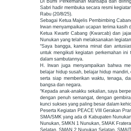
Di Bumi Perkemahan Mansapa dan diiringi r
Sabri hadir membuka secara resmi kegiat
Rabu (20/8/25).
Sebagai Ketua Majelis Pembimbing Caban
Irwan menyampaikan ucapan terima kasih d
Ketua Kwartir Cabang (Kwarcab) dan jaj
Nunukan yang telah melaksanakan legiatan
“Saya bangga, karena minat dan antusi
untuk mengikuti kegiatan perkemahan ini t
dalam sambutannya.
H. Irwan juga menyampaikan bahwa menj
belajar hidup susah, belajar hidup mandiri,
serta siap memberikan waktu, tenaga, dan
bangsa dan negara.
“Kepada anak-anakku sekalian, saya berpe
dengan penuh semangat, dengan gembira,
kunci sukses yang paling besar dalam kehid
Peserta Kegiatan PEACE VIII Gerakan Pram
SMA/SMK yang ada di Kabupaten Nunukan 
Nunukan, SMKN 1 Nunukan, SMAK Fratera
Selatan, SMAN 2 Nunukan Selatan, SMAIT