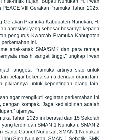
itik-rintik hujan, Bupati Nunukan H. Irwan
an PEACE VIII Gerakan Pramuka Tahun 2025.
g Gerakan Pramuka Kabupaten Nunukan, H.
an apresiasi yang sebesar-besarnya kepada
aran pengurus Kwarcab Pramuka Kabupaten
 perkemahan ini.
asme anak-anak SMA/SMK dan para remaja
ernyata masih sangat tinggi,” ungkap Irwan
adi anggota Pramuka artinya siap untuk
 dan belajar bekerja sama dengan orang lain,
 pikirannya untuk kepentingan orang lain,
san agar mengikuti kegiatan perkemahan ini
 dengan kompak. Jaga kedisiplinan adalah
upan,” ujarnya.
uka Tahun 2025 ini berasal dari 15 Sekolah
yang terdiri dari SMAN 1 Nunukan, SMAN 2
n Santo Gabriel Nunukan, SMAN 1 Nunukan
 Ibnu Sina Nunukan, SMAN 1 Sebatik, SMK