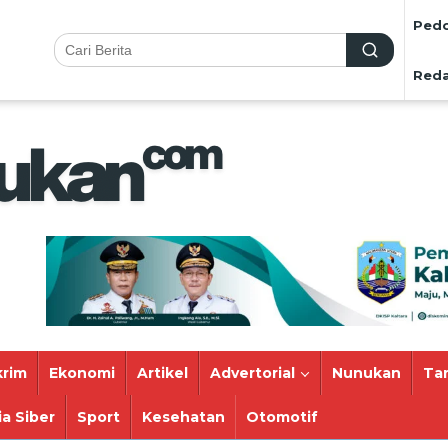
Pedo
Reda
rim
Ekonomi
Artikel
Advertorial
Nunukan
Ta
a Siber
Sport
Kesehatan
Otomotif