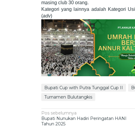
masing club 30 orang.
Kategori yang lainnya adalah Kategori U
(
adv
)
Bupati Cup with Putra Tunggal Cup II
B
Turnamen Bulutangkis
Navigasi
Pos sebelumnya
Bupati Nunukan Hadiri Peringatan HANI
pos
Tahun 2025