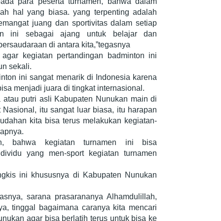
pada para peserta turnamen, bahwa dalam
ah hal yang biasa. yang terpenting adalah
mangat juang dan sportivitas dalam setiap
en ini sebagai ajang untuk belajar dan
ersaudaraan di antara kita,”tegasnya
agar kegiatan pertandingan badminton ini
n sekali.
ton ini sangat menarik di Indonesia karena
bisa menjadi juara di tingkat internasional.
atau putri asli Kabupaten Nunukan main di
t Nasional, itu sangat luar biasa, itu harapan
udahan kita bisa terus melakukan kegiatan-
rapnya.
n, bahwa kegiatan turnamen ini bisa
ndividu yang men-sport kegiatan turnamen
angkis ini khususnya di Kabupaten Nunukan
asnya, sarana prasarananya Alhamdulillah,
, tinggal bagaimana caranya kita mencari
nukan agar bisa berlatih terus untuk bisa ke