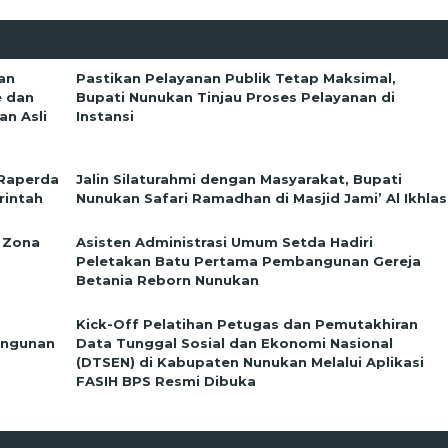
an
Pastikan Pelayanan Publik Tetap Maksimal,
e dan
Bupati Nunukan Tinjau Proses Pelayanan di
n Asli
Instansi
 Raperda
Jalin Silaturahmi dengan Masyarakat, Bupati
rintah
Nunukan Safari Ramadhan di Masjid Jami’ Al Ikhlas
 Zona
Asisten Administrasi Umum Setda Hadiri
Peletakan Batu Pertama Pembangunan Gereja
Betania Reborn Nunukan
Kick-Off Pelatihan Petugas dan Pemutakhiran
angunan
Data Tunggal Sosial dan Ekonomi Nasional
(DTSEN) di Kabupaten Nunukan Melalui Aplikasi
FASIH BPS Resmi Dibuka