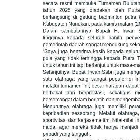
secara resmi membuka Turnamen Bulutang
tahun 2025 yang diadakan oleh Putra
berlangsung di gedung badminton putra t
Kabupaten Nunukan, pada kamis malam (26
Dalam sambutannya, Bupati H. Irwan S
tingginya kepada seluruh panita penye
pemerintah daerah sangat mendukung sekali
“Saya juga berterima kasih kepada seluruh
pula yang tidak terhingga kepada Putra 
untuk tahun ini tapi berlanjut untuk masa-m
Selanjutnya, Bupati Irwan Sabri juga men
satu olahraga yang sangat populer di i
melalui turnamen ini, besar harapan dapat m
berbakat dan berprestasi, sekaligus m
bersemangat dalam berlatih dan mengemban
Menurutnya olahraga juga memiliki per
kepribadian seseorang. Melalui olahraga, 
sportivitas, dan kerjasama tim. Nilai-nilai
muda, agar mereka tidak hanya menjadi at
pribadi yang tangguh.