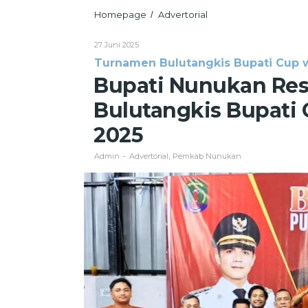
Bupati
Homepage
Advertorial
/
Nunukan
Resmi
Oleh
27 Juni 2025
Buka
Admin
Turnamen Bulutangkis Bupati Cup w
Turnamen
Bulutangkis
Bupati Nunukan Re
Bupati
Cup
Bulutangkis Bupati 
with
Putra
2025
Tunggal
Cup
Admin
Advertorial
Pemkab Nunukan
-
,
II
2025