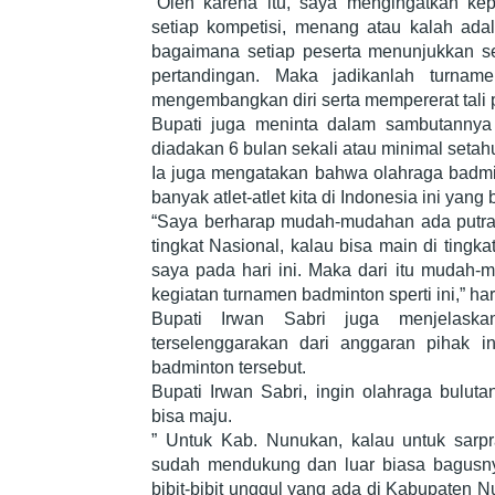
“Oleh karena itu, saya mengingatkan ke
setiap kompetisi, menang atau kalah adal
bagaimana setiap peserta menunjukkan se
pertandingan. Maka jadikanlah turnam
mengembangkan diri serta mempererat tali p
Bupati juga meninta dalam sambutannya 
diadakan 6 bulan sekali atau minimal setahu
Ia juga mengatakan bahwa olahraga badmin
banyak atlet-atlet kita di Indonesia ini yang 
“Saya berharap mudah-mudahan ada putra 
tingkat Nasional, kalau bisa main di tingka
saya pada hari ini. Maka dari itu mudah-m
kegiatan turnamen badminton sperti ini,” ha
Bupati Irwan Sabri juga menjelaska
terselenggarakan dari anggaran pihak i
badminton tersebut.
Bupati Irwan Sabri, ingin olahraga bulut
bisa maju.
” Untuk Kab. Nunukan, kalau untuk sarpr
sudah mendukung dan luar biasa bagusnya
bibit-bibit unggul yang ada di Kabupaten Nu