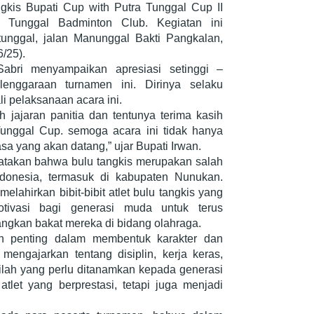
kis Bupati Cup with Putra Tunggal Cup II
 Tunggal Badminton Club. Kegiatan ini
unggal, jalan Manunggal Bakti Pangkalan,
/25).
abri menyampaikan apresiasi setinggi –
lenggaraan turnamen ini. Dirinya selaku
 pelaksanaan acara ini.
 jajaran panitia dan tentunya terima kasih
Tunggal Cup. semoga acara ini tidak hanya
asa yang akan datang,” ujar Bupati Irwan.
gatakan bahwa bulu tangkis merupakan salah
ndonesia, termasuk di kabupaten Nunukan.
elahirkan bibit-bibit atlet bulu tangkis yang
otivasi bagi generasi muda untuk terus
gkan bakat mereka di bidang olahraga.
an penting dalam membentuk karakter dan
mengajarkan tentang disiplin, kerja keras,
 inilah yang perlu ditanamkan kepada generasi
let yang berprestasi, tetapi juga menjadi