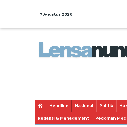
Lewati
ke
konten
7 Agustus 2026
Headline
Nasional
Politik
Huk
Redaksi & Management
Pedoman Medi