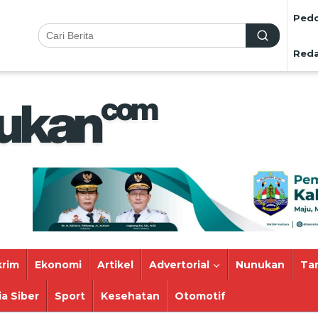
Pedo
Reda
rim
Ekonomi
Artikel
Advertorial
Nunukan
Ta
a Siber
Sport
Kesehatan
Otomotif