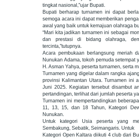
tingkat nasional,”ujar Bupati.
Bupati berharap turnamen ini dapat berl
semoga acara ini dapat memberikan pengal
awal yang baik untuk kemajuan olahraga bu
“Mari kita jadikan turnamen ini sebagai 
dan prestasi di bidang olahraga, de
tercinta,”tutupnya.
Acara pembukaan berlangsung meriah da
Nunukan Adama, tokoh pemuda setempat ya
H. Asman Yahya, peserta turnamen, serta 
Turnamen yang digelar dalam rangka ajang s
provinsi Kalimantan Utara. Turnamen ini 
Juni 2025. Kegiatan tersebut disambut a
pertandingan, terlihat dari jumlah peserta 
Turnamen ini mempertandingkan beberapa k
11, 13, 15, dan 18 Tahun, Kategori De
Nunukan.
Untuk kategori Usia peserta yang men
Sembakung, Sebatik, Seimangaris. Untuk
Kategori Open Kaltara diikuti 4 club dari 