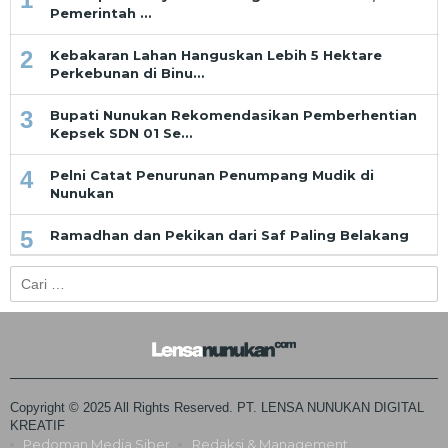
Pemerintah …
2
Kebakaran Lahan Hanguskan Lebih 5 Hektare
Perkebunan di Binu…
3
Bupati Nunukan Rekomendasikan Pemberhentian
Kepsek SDN 01 Se…
4
Pelni Catat Penurunan Penumpang Mudik di
Nunukan
5
Ramadhan dan Pekikan dari Saf Paling Belakang
Cari
untuk:
Copyright © 2025 All Rights Reserved. PT. LENSA NUNUKAN DIGITAL
KREATIF
Pedoman Media Siber
Redaksi & Management