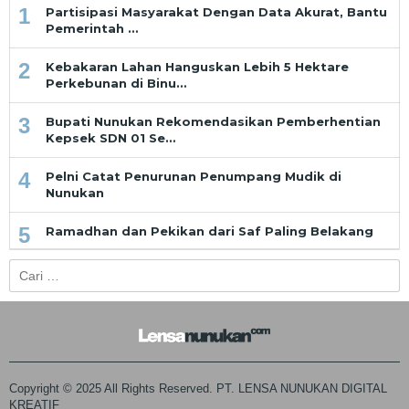
1
Partisipasi Masyarakat Dengan Data Akurat, Bantu
Pemerintah …
2
Kebakaran Lahan Hanguskan Lebih 5 Hektare
Perkebunan di Binu…
3
Bupati Nunukan Rekomendasikan Pemberhentian
Kepsek SDN 01 Se…
4
Pelni Catat Penurunan Penumpang Mudik di
Nunukan
5
Ramadhan dan Pekikan dari Saf Paling Belakang
Cari
untuk:
Copyright © 2025 All Rights Reserved. PT. LENSA NUNUKAN DIGITAL
KREATIF