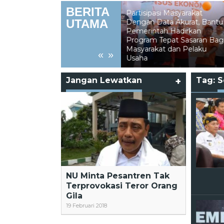
BERITA
Partisipasi Masyarakat
UTAMA
Dengan Data Akurat, Bantu
Pemerintah Hadirkan
Kebakaran Lahan
Program Tepat Sasaran Bagi
Hanguskan Lebih 5 Hektare
i
Masyarakat dan Pelaku
Perkebunan di Binusan
«
»
Usaha
Nunukan
Jangan Lewatkan
+
Tag:
S
NU Minta Pesantren Tak
Terprovokasi Teror Orang
Gila
19 Februari 2018