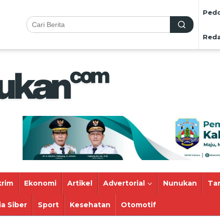
Pedo
Reda
rim
Ekonomi
Artikel
Advertorial
Nunukan
Ta
a Siber
Sport
Kesehatan
Otomotif