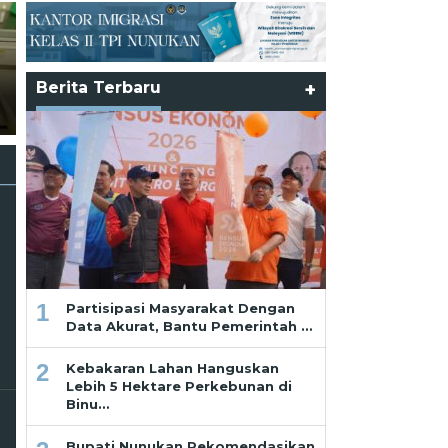
Partisipasi Masyarakat
Dengan Data Akurat, Bantu
Pemerintah Hadirkan
Program Tepat Sasaran Bagi
Berita Terbaru
+
Ramadhan dan Pekikan dari
Masyarakat dan Pelaku
Saf Paling Belakang
Usaha
1
Partisipasi Masyarakat Dengan
Data Akurat, Bantu Pemerintah …
2
Kebakaran Lahan Hanguskan
Lebih 5 Hektare Perkebunan di
Binu…
Bupati Nunukan Rekomendasikan