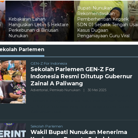
Bupati Nunukan
Rekomendasikan
Pemberhentian Kepsek
SDN 01 Sebatik Tengah Usai
Pelni Catat Penurunan
Kasus Dugaan
Penumpang Mudik di
Penganiayaan Guru Viral
Nunukan
ekolah Parlemen
GEN-Z For Indonesia
Sekolah Parlemen GEN-Z For
Indonesia Resmi Ditutup Gubernur
Zainal A Paliwang
Oleh
Advertorial
,
Pemkab Nunukan
|
30 Mei 2025
Admin
NUNUKAN, lensanunukan.com – Wakil Bupati Nunukan
Hermanus menghadiri acara penutupan sekolah parlemen
GEN-Z For Indonesia yang ditutup langsung oleh Gubernur
Kalimantan Utara
Sekolah Parlemen
Wakil Bupati Nunukan Menerima