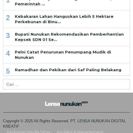
Pemerintah …
2
Kebakaran Lahan Hanguskan Lebih 5 Hektare
Perkebunan di Binu…
3
Bupati Nunukan Rekomendasikan Pemberhentian
Kepsek SDN 01 Se…
4
Pelni Catat Penurunan Penumpang Mudik di
Nunukan
5
Ramadhan dan Pekikan dari Saf Paling Belakang
Cari
untuk:
Copyright © 2025 All Rights Reserved. PT. LENSA NUNUKAN DIGITAL
KREATIF
Pedoman Media Siber
Redaksi & Management