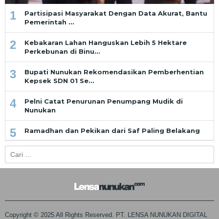
1
Partisipasi Masyarakat Dengan Data Akurat, Bantu
Pemerintah …
2
Kebakaran Lahan Hanguskan Lebih 5 Hektare
Perkebunan di Binu…
3
Bupati Nunukan Rekomendasikan Pemberhentian
Kepsek SDN 01 Se…
4
Pelni Catat Penurunan Penumpang Mudik di
Nunukan
5
Ramadhan dan Pekikan dari Saf Paling Belakang
Cari
untuk:
Copyright © 2025 All Rights Reserved. PT. LENSA NUNUKAN DIGITAL