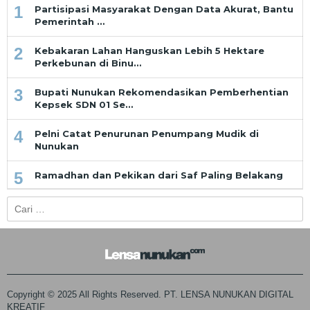
1
Partisipasi Masyarakat Dengan Data Akurat, Bantu
Pemerintah …
2
Kebakaran Lahan Hanguskan Lebih 5 Hektare
Perkebunan di Binu…
3
Bupati Nunukan Rekomendasikan Pemberhentian
Kepsek SDN 01 Se…
4
Pelni Catat Penurunan Penumpang Mudik di
Nunukan
5
Ramadhan dan Pekikan dari Saf Paling Belakang
Cari
untuk:
Copyright © 2025 All Rights Reserved. PT. LENSA NUNUKAN DIGITAL
KREATIF