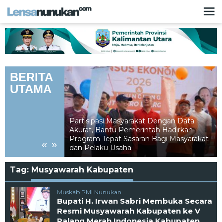
Lewati
ke
konten
BERITA
UTAMA
Partisipasi Masyarakat Dengan Data
Akurat, Bantu Pemerintah Hadirkan
ari Saf Paling
Program Tepat Sasaran Bagi Masyarakat
«
»
dan Pelaku Usaha
Tag:
Musyawarah Kabupaten
Muskab PMI Nunukan
Bupati H. Irwan Sabri Membuka Secara
Resmi Musyawarah Kabupaten ke V
Palang Merah Indonesia Kabupaten