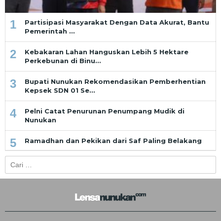
1
Partisipasi Masyarakat Dengan Data Akurat, Bantu
Pemerintah …
2
Kebakaran Lahan Hanguskan Lebih 5 Hektare
Perkebunan di Binu…
3
Bupati Nunukan Rekomendasikan Pemberhentian
Kepsek SDN 01 Se…
4
Pelni Catat Penurunan Penumpang Mudik di
Nunukan
5
Ramadhan dan Pekikan dari Saf Paling Belakang
Cari
untuk: