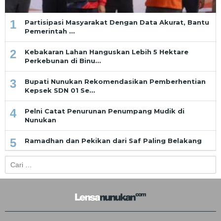
1
Partisipasi Masyarakat Dengan Data Akurat, Bantu
Pemerintah …
2
Kebakaran Lahan Hanguskan Lebih 5 Hektare
Perkebunan di Binu…
3
Bupati Nunukan Rekomendasikan Pemberhentian
Kepsek SDN 01 Se…
4
Pelni Catat Penurunan Penumpang Mudik di
Nunukan
5
Ramadhan dan Pekikan dari Saf Paling Belakang
Cari
untuk: