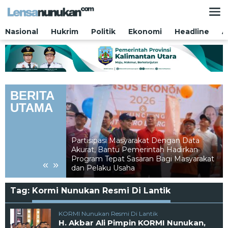
Lewati
ke
konten
Nasional
Hukrim
Politik
Ekonomi
Headline
A
BERITA
UTAMA
Partisipasi Masyarakat Dengan Data
Akurat, Bantu Pemerintah Hadirkan
ari Saf Paling
Program Tepat Sasaran Bagi Masyarakat
«
»
dan Pelaku Usaha
Tag:
Kormi Nunukan Resmi Di Lantik
KORMI Nunukan Resmi Di Lantik
H. Akbar Ali Pimpin KORMI Nunukan,