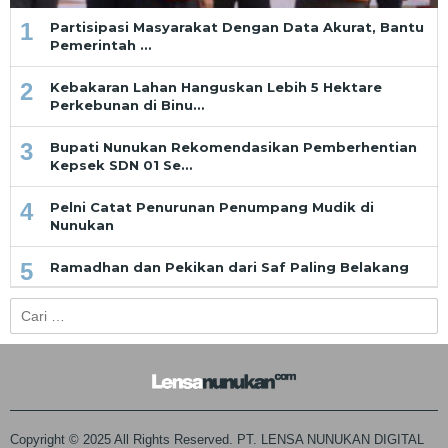
1
Partisipasi Masyarakat Dengan Data Akurat, Bantu
Pemerintah …
2
Kebakaran Lahan Hanguskan Lebih 5 Hektare
Perkebunan di Binu…
3
Bupati Nunukan Rekomendasikan Pemberhentian
Kepsek SDN 01 Se…
4
Pelni Catat Penurunan Penumpang Mudik di
Nunukan
5
Ramadhan dan Pekikan dari Saf Paling Belakang
Cari
untuk:
Copyright © 2025 All Rights Reserved. PT. LENSA NUNUKAN DIGITAL