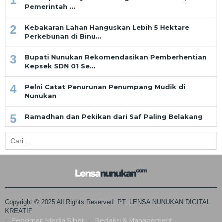
Pemerintah …
2
Kebakaran Lahan Hanguskan Lebih 5 Hektare
Perkebunan di Binu…
3
Bupati Nunukan Rekomendasikan Pemberhentian
Kepsek SDN 01 Se…
4
Pelni Catat Penurunan Penumpang Mudik di
Nunukan
5
Ramadhan dan Pekikan dari Saf Paling Belakang
Cari
untuk:
Copyright © 2025 All Rights Reserved. PT. LENSA NUNUKAN DIGITAL
KREATIF
Pedoman Media Siber
Redaksi & Management