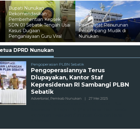
Bupati Nunukan
Rekomendasikan
Pemberhentian Kepsek
SDN 01 Sebatik Tengah Usai
Pelni Catat Penurunan
Kasus Dugaan
Penumpang Mudik di
Penganiayaan Guru Viral
Nunukan
etua DPRD Nunukan
Pengoperasian PLBN Sebatik
Pengoperasiannya Terus
Diupayakan, Kantor Staf
Kepresidenan RI Sambangi PLBN
Sebatik
Oleh
Advertorial
,
Pemkab Nunukan
|
27 Mei 2025
Admin
NUNUKAN, lensanunukan.com – Plt. Deputi I Staf
Kepresiden RI Letjen TNI (Purn) Hilman Hadi beserta
rombongan melakukan Kunjungan Kerja dan Rapat
Koordinasi