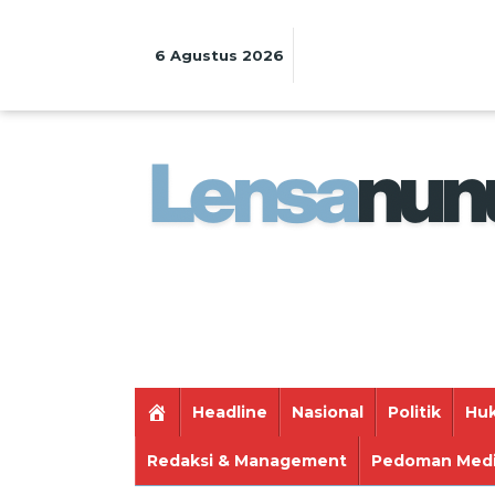
Lewati
ke
konten
6 Agustus 2026
Headline
Nasional
Politik
Huk
Redaksi & Management
Pedoman Medi