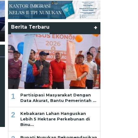
Partisipasi Masyarakat
Dengan Data Akurat, Bantu
Pemerintah Hadirkan
Program Tepat Sasaran Bagi
Berita Terbaru
+
Ramadhan dan Pekikan dari
Masyarakat dan Pelaku
Saf Paling Belakang
Usaha
1
Partisipasi Masyarakat Dengan
Data Akurat, Bantu Pemerintah …
2
Kebakaran Lahan Hanguskan
Lebih 5 Hektare Perkebunan di
Binu…
Bupati Nunukan Rekomendasikan