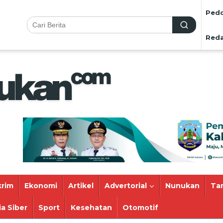
Pedo
Reda
rim
Ekonomi
Artikel
Advertorial
Nunukan
Ta
a Siber
Sport
Kesehatan
Otomotif